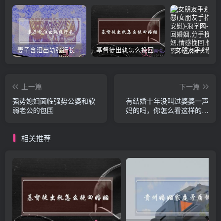
妻子含泪出轨张行长 她说全都是因为家中
基督徒出轨怎么挽回婚姻(基督徒面对出轨婚姻)
上一篇
下一篇
强势媳妇面临强势公婆和软
有结婚十年没叫过婆婆一声
弱老公的包围
妈的吗，你怎么看这样的行
为？
相关推荐