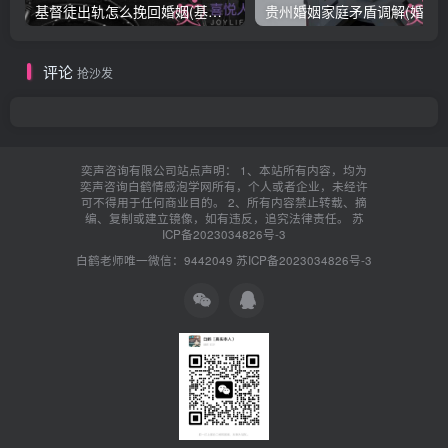
基督徒出轨怎么挽回婚姻(基督徒面对出轨婚姻)
贵州婚姻家庭矛盾调解(婚姻家庭
评论
抢沙发
奕声咨询有限公司站点声明： 1、本站所有内容，均为
奕声咨询白鹤情感泡学网所有，个人或者企业，未经许
可不得用于任何商业目的。 2、所有内容禁止转载、摘
编、复制或建立镜像，如有违反，追究法律责任。
苏
ICP备2023034826号-3
白鹤老师唯一微信：9442049
苏ICP备2023034826号-3