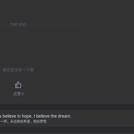
THE END
喜欢就支持一下吧
点赞
0
s believe in hope, I believe the dream.
子一样，永远相信希望，相信梦想