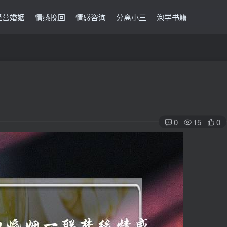
经营婚姻
情感挽回
情感咨询
分离小三
泡学书籍
0
15
0