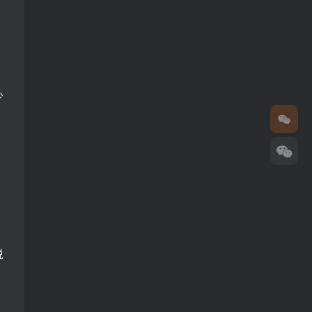
少
说
！