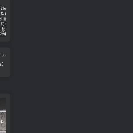
女朋友手划破了怎么安慰(女朋友手指划破了怎么安慰)
男人说他不行怎么回答（高情商的人都这样回答）
怎么才能让老婆出轨
篇
友）