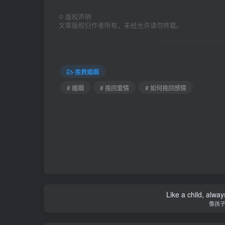
©
版权声明
文章版权归作者所有，未经允许请勿转载。
挽救婚姻
# 婚姻
# 挽回爱情
# 如何挽回感情
Like a child, alway
像孩