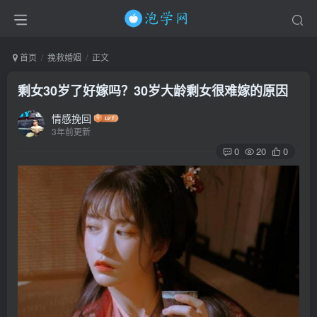
首页
挽救婚姻
正文
剩女30岁了好嫁吗？30岁大龄剩女很难嫁的原因
情感挽回
3年前更新
0
20
0