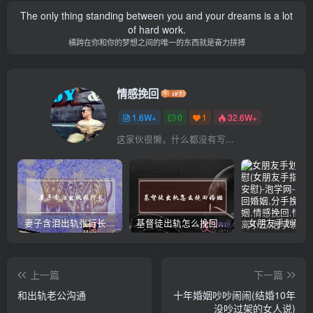
The only thing standing between you and your dreams is a lot
of hard work.
横跨在你和你的梦想之间的唯一的东西就是奋力拼搏
情感挽回
1.6W+
0
1
32.6W+
这家伙很懒，什么都没有写...
妻子含泪出轨张行长 她说全都是因为家中
基督徒出轨怎么挽回婚姻(基督徒面对出轨婚姻)
上一篇
下一篇
和出轨老公沟通
十年婚姻吵吵闹闹(结婚10年
没吵过架的女人说)