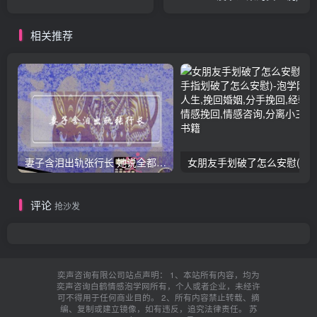
相关推荐
妻子含泪出轨张行长 她说全都是因为家中
女朋友手划破了怎么安慰(女朋友手指
评论
抢沙发
奕声咨询有限公司站点声明： 1、本站所有内容，均为
奕声咨询白鹤情感泡学网所有，个人或者企业，未经许
可不得用于任何商业目的。 2、所有内容禁止转载、摘
编、复制或建立镜像，如有违反，追究法律责任。
苏