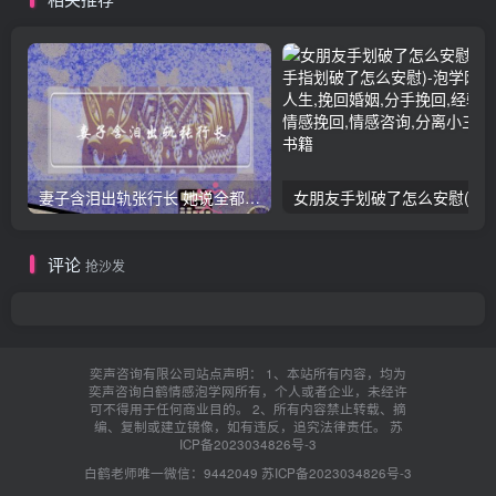
妻子含泪出轨张行长 她说全都是因为家中
女朋友手划破了怎么安慰(女朋友手指
评论
抢沙发
奕声咨询有限公司站点声明： 1、本站所有内容，均为
奕声咨询白鹤情感泡学网所有，个人或者企业，未经许
可不得用于任何商业目的。 2、所有内容禁止转载、摘
编、复制或建立镜像，如有违反，追究法律责任。
苏
ICP备2023034826号-3
白鹤老师唯一微信：9442049
苏ICP备2023034826号-3