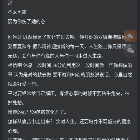
那
不太可能
因为你伤了她的心
别难过 既然缘尽了就让它过去吧，伸开你的双臂拥抱微风感
受春夏秋冬 振作精神迎接新的每一天，人生路上你只是跟她
无缘，会有与你有缘的人与你一同走过人生路。
相信吧 休息一段时间.充分的利用这一段时间做一些你想做的
事.认为是对的就去做.要不就和知心的朋友说说话，心里自然
就会好受一些。
平时要经常给自己解压，有烦心事的时候不要钻牛角尖，往
好处想。
慢慢的心里的疙瘩就化开了。
怎样从痛苦中走出来？ 笑对人生，还要培养乐观豁达的健康
心理。
振奋精神，把眼光投向未来，不要死死盯住眼前的爱情挫折