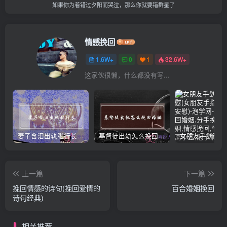
如果你为着错过夕阳而哭泣，那么你就要错群星了
情感挽回
1.6W+
0
1
32.6W+
这家伙很懒，什么都没有写...
妻子含泪出轨张行长 她说全都是因为家中
基督徒出轨怎么挽回婚姻(基督徒面对出轨婚姻)
上一篇
下一篇
挽回情感的诗句(挽回爱情的
百合婚姻挽回
诗句经典)
相关推荐