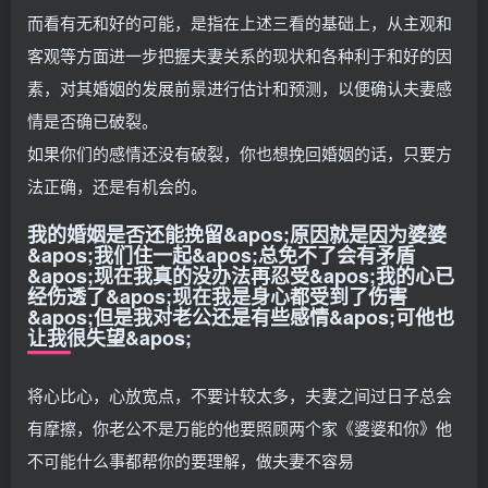
而看有无和好的可能，是指在上述三看的基础上，从主观和
客观等方面进一步把握夫妻关系的现状和各种利于和好的因
素，对其婚姻的发展前景进行估计和预测，以便确认夫妻感
情是否确已破裂。
如果你们的感情还没有破裂，你也想挽回婚姻的话，只要方
法正确，还是有机会的。
我的婚姻是否还能挽留&apos;原因就是因为婆婆
&apos;我们住一起&apos;总免不了会有矛盾
&apos;现在我真的没办法再忍受&apos;我的心已
经伤透了&apos;现在我是身心都受到了伤害
&apos;但是我对老公还是有些感情&apos;可他也
让我很失望&apos;
将心比心，心放宽点，不要计较太多，夫妻之间过日子总会
有摩擦，你老公不是万能的他要照顾两个家《婆婆和你》他
不可能什么事都帮你的要理解，做夫妻不容易