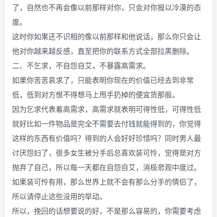
了，自然也不再会像以前那样对你，只会对你报以冷漠的态
度。
这时你如果还不识相的像以前那样和他说话，那么你只会让
他对你越来越反感，直至把你的联系方式全部拉黑删除。
二、不乞求，不自怨自艾，不暴露高需求。
如果你苦苦哀求了，只能表明你现在的价值已经去到非常
低，低到对方恨不得想马上甩手扔掉的便宜货那般。
因为乞求代表着高需求，高需求就表明可得性低，可得性低
就好比如一件物品是完全不需要去付钱就能得到的，你觉得
这样的东西有价值吗？得到的人会好好珍惜吗？同时男人最
讨厌怨妇了，很多女生被分手后总喜欢装可怜，觉得是对方
抛弃了自己，所以每一天都在自怨自艾，消极悲观中度过。
如果装可怜有用，那么世界上就不会有那么分手的情侣了，
所以请停止这些没用的举动。
所以，挽回的话想要说的好，不是那么容易的，你需要考虑