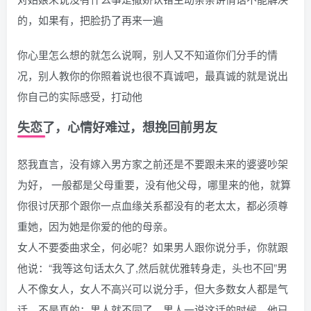
的，如果有，把脸扔了再来一遍
你心里怎么想的就怎么说啊，别人又不知道你们分手的情
况，别人教你的你照着说也很不真诚吧，最真诚的就是说出
你自己的实际感受，打动他
失恋了，心情好难过，想挽回前男友
怒我直言，没有嫁入男方家之前还是不要跟未来的婆婆吵架
为好， 一般都是父母重要，没有他父母，哪里来的他，就算
你很讨厌那个跟你一点血缘关系都没有的老太太，都必须尊
重她，因为她是你爱的他的母亲。
女人不要委曲求全，何必呢？如果男人跟你说分手，你就跟
他说：“我等这句话太久了,然后就优雅转身走，头也不回”男
人不像女人，女人不高兴可以说分手，但大多数女人都是气
话，不是真的；男人就不同了，男人一说这话的时候，他已