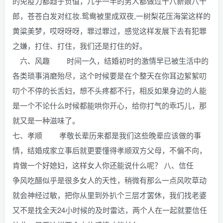
的免疫力都趋于负值，几乎一半的男人都做过十八新娘八十
郎，苍苍白发对红妆.鸳鸯被里成双夜,一树梨花压海棠这样的
黄粱美梦，哎呀呀呀，罪过罪过，感觉这样发展下去有犯罪
之嫌，打住、打住，我们还是打住的好。
六、风趣 时间一久，结婚初时的激情早已被生活中的
各类琐事消磨殆尽，这个时候要是在个整天在你耳边絮絮叨
叨个不停的长舌妇，想不头疼都不行，相反如果身边的人能
是一个不论什么时候都能哄你开心，给你打气的乖巧儿，那
就又是一种滋味了。
七、孝顺 孝敬长辈历来都是我们这些晚辈应该做的事
情，结婚成家立事后就更要懂得孝顺双方父母，不偏不向，
肯做一个好媳妇，这样女人你还能说什么呢？ 八、信任
争风吃醋似乎是很多女人的天性，稍微有那么一点风吹草动
就会神经过敏，把你从里到外扒个三层才罢休，我们找老婆
又不是找全天24小时候的及时雷达，两个人在一起就要信任