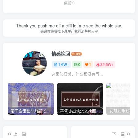
点赞
0
Thank you push me off a cliff let me see the whole sky.
感谢你将我推下悬崖让我看清整片天空
情感挽回
1.6W+
0
1
32.6W+
这家伙很懒，什么都没有写...
妻子含泪出轨张行长 她说全都是因为家中
基督徒出轨怎么挽回婚姻(基督徒面对出轨婚姻)
上一篇
下一篇