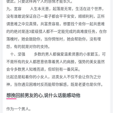
彼此，只要这样两个人的感情才能长久。
九、宽容 人生本无意，起落是无常，生活在这个世界，
没有谁敢说保证自己一辈子都会平平安安，顺顺利利，正所
谓患难之中见真情，共富贵容易，想要找个肯你一起共患难
的的绝对是连3星级猎人都不一定能完成的高难度任务，在你
落魄时，她会鼓励你，当你惆怅时，她会帮助你，没有埋
怨，有的就是对你的支持。
十、坚强 多数的男人都偏爱温柔贤惠的小家碧玉，可
不是所有的女人都愿意依靠着男人的肩膀，强势的美女虽然
会令多数男人知难而退，但却别有一番风采。
比起总是粘着你的小女人，这类女人不仅不会让你为之分
神，当你遇见困难时反而能帮你解惑，既是老婆也是伙伴。
想挽回前男友的心,说什么话能感动他
作为一个男人。