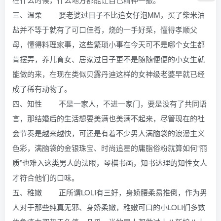
三、温柔 娶老婆过日子不比追女仔泡MM，买了柴米油
盐并不等于就有了可口佳肴，烧的一手好菜，懂得孝顺父
母，懂得料理家事，这些繁琐小事在今天可不是哪个女生都
肯摆弄，养儿育女、居家过日子更不是随随便便的小女生就
能做的来，在现在类似贝露丹迪这样的女神级老婆早就已经
成了稀有动物了。
四、知性 不是一家人，不进一家门，要是没有了共同语
言，那结婚后的生活想要美满也美满不起来，尽管现在的社
会节奏是越来越快，可还是有着不少男人满脑袋的浪漫主义
色彩，满脑袋的金银珠宝、时尚追星的庸脂俗粉就算如何“丽
质”也难入这类男人的法眼，琴棋书画，知书达理的知性女人
才符合他们的口味。
五、稚嫩 正所谓LOLI有三好，身娇腰柔易推倒，作为男
人对于那些纯真无邪、身娇柔嫩，稚嫩可口的小LOLI们多数