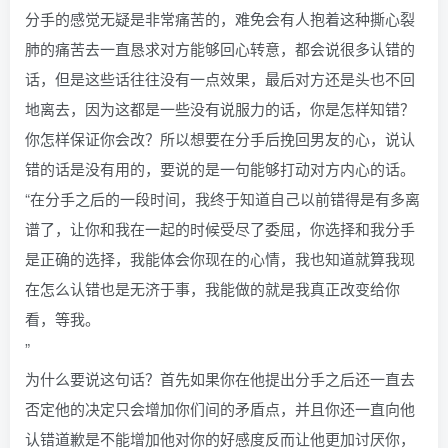
分手的感觉无疑是非常痛苦的，难免会有人抱着这种撕心裂
肺的痛苦去一直恳求对方能够回心转意，都会说很多认错的
话，但是这些话往往没有一点效果，最后对方还是头也不回
地离去，因为这都是一些没有说服力的话，你是怎样知错？
你怎样保证你会改？所以想要在分手后挽回男友的心，说认
错的话是没有用的，要说的是一句能够打动对方内心的话。
“在分手之后的一段时间，我终于知道自己以前错得是有多离
谱了，让你和我在一起的时候受尽了委屈，你选择和我分手
是正确的选择，我能体会你现在的心情，我也知道就算我现
在怎么认错也是无济于事，我能做的就是我真正改变给你
看，等我。
”
为什么要说这句话？首先如果你在他提出分手之后还一直去
否定他的决定只会增加你们间的矛盾点，并且你还一直向他
认错道歉是不能增加他对你的好感度反而让他更加讨厌你，