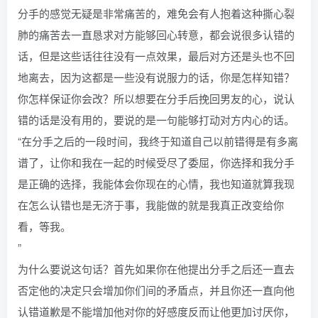
分手的感觉无疑是非常痛苦的，难免会有人抱着这种撕心裂
肺的痛苦去一直恳求对方能够回心转意，都会说很多认错的
话，但是这些话往往没有一点效果，最后对方还是头也不回
地离去，因为这都是一些没有说服力的话，你是怎样知错？
你怎样保证你会改？所以想要在分手后挽回男友的心，说认
错的话是没有用的，要说的是一句能够打动对方内心的话。
“在分手之后的一段时间，我终于知道自己以前错得是有多离
谱了，让你和我在一起的时候受尽了委屈，你选择和我分手
是正确的选择，我能体会你现在的心情，我也知道就算我现
在怎么认错也是无济于事，我能做的就是我真正改变给你
看，等我。
”
为什么要说这句话？首先如果你在他提出分手之后还一直去
否定他的决定只会增加你们间的矛盾点，并且你还一直向他
认错道歉是不能增加他对你的好感度反而让他更加讨厌你，