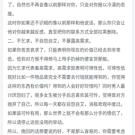
了，自然也不再会像以前那样对你，只会对你报以冷漠的态
度。
这时你如果还不识相的像以前那样和他说话，那么你只会让
他对你越来越反感，直至把你的联系方式全部拉黑删除。
二、不乞求，不自怨自艾，不暴露高需求。
如果你苦苦哀求了，只能表明你现在的价值已经去到非常
低，低到对方恨不得想马上甩手扔掉的便宜货那般。
因为乞求代表着高需求，高需求就表明可得性低，可得性低
就好比如一件物品是完全不需要去付钱就能得到的，你觉得
这样的东西有价值吗？得到的人会好好珍惜吗？同时男人最
讨厌怨妇了，很多女生被分手后总喜欢装可怜，觉得是对方
抛弃了自己，所以每一天都在自怨自艾，消极悲观中度过。
如果装可怜有用，那么世界上就不会有那么分手的情侣了，
所以请停止这些没用的举动。
所以，挽回的话想要说的好，不是那么容易的，你需要考虑