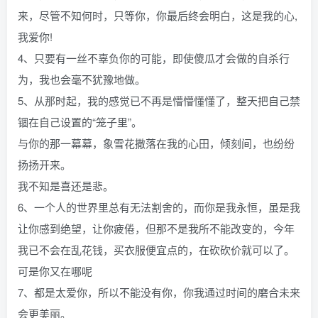
来，尽管不知何时，只等你，你最后终会明白，这是我的心,
我爱你!
4、只要有一丝不辜负你的可能，即使傻瓜才会做的自杀行
为，我也会毫不犹豫地做。
5、从那时起，我的感觉已不再是懵懵懂懂了，整天把自己禁
锢在自己设置的“笼子里”。
与你的那一幕幕，象雪花撒落在我的心田，倾刻间，也纷纷
扬扬开来。
我不知是喜还是悲。
6、一个人的世界里总有无法割舍的，而你是我永恒，虽是我
让你感到绝望，让你疲倦，但那不是我所不能改变的，今年
我已不会在乱花钱，买衣服便宜点的，在砍砍价就可以了。
可是你又在哪呢
7、都是太爱你，所以不能没有你，你我通过时间的磨合未来
会更美丽。