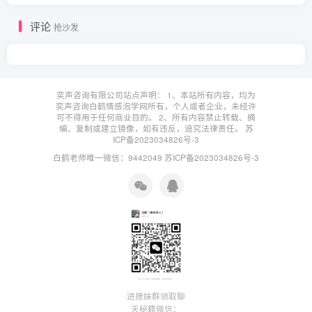
评论
抢沙发
奕声咨询有限公司站点声明： 1、本站所有内容，均为
奕声咨询白鹤情感泡学网所有，个人或者企业，未经许
可不得用于任何商业目的。 2、所有内容禁止转载、摘
编、复制或建立镜像，如有违反，追究法律责任。
苏
ICP备2023034826号-3
白鹤老师唯一微信：9442049
苏ICP备2023034826号-3
进撩妹群领取聊
天秘籍微信：