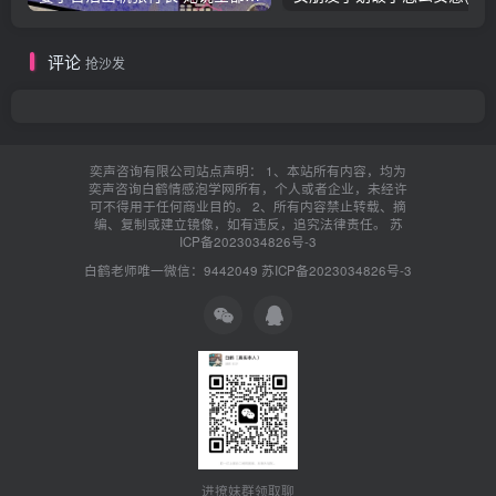
评论
抢沙发
奕声咨询有限公司站点声明： 1、本站所有内容，均为
奕声咨询白鹤情感泡学网所有，个人或者企业，未经许
可不得用于任何商业目的。 2、所有内容禁止转载、摘
编、复制或建立镜像，如有违反，追究法律责任。
苏
ICP备2023034826号-3
白鹤老师唯一微信：9442049
苏ICP备2023034826号-3
进撩妹群领取聊