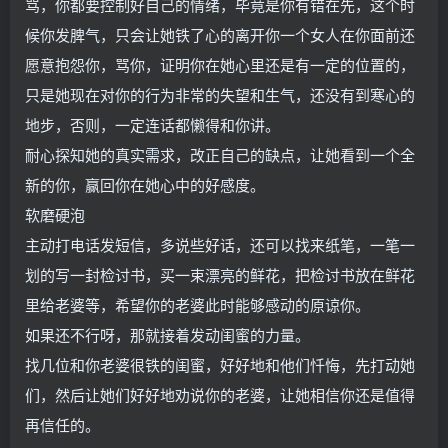
骂，你都要控制好自己的情绪，毕竟是你有错在先，这个时
候你发脾气，只会让她铁了心的离开你一个女人在你面前还
愿意抱怨你，骂你，证明你在她心里还是有一定的位置的，
只是她现在对你的行为非常的失望和生气，还没有到寒心的
地步，否则，一定连话都懒得和你讲。
耐心探知她的真实需求，改正自己的缺点，让她看到一个全
新的你，赢回你在她心中的好感度。
软磨硬泡
主动打电话发短信，多说些好话，还可以找来纸笔，一笔一
划的写一封检讨书，买一束漂亮的鲜花，把检讨书放在鲜花
里给老婆等，希望你的老婆此时能够感动的原谅你。
如果还不行呀，那就接着发动闺蜜的力量。
找几位和你老婆很铁的闺蜜，好好地和他们忏悔，先打动她
们，然后让她们好好地劝说你的老婆，让她相信你还是值得
再信任的。