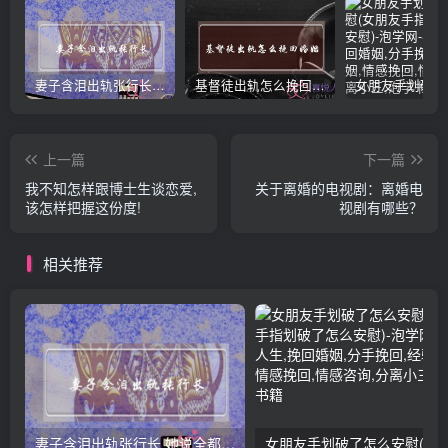
妻子含泪出轨张行长 她说全都是因为家中
基督徒出轨怎么挽回婚姻(基督徒面对出轨婚姻)
上一篇
下一篇
我不知怎样跟博士生谈恋爱,
关于离婚的电视剧：离婚电
该怎样把握这份度!
视剧有哪些？
相关推荐
妻子含泪出轨张行长 她说全都是因为家中
女朋友手划破了怎么安慰(女朋友手指