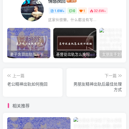
情感挽回
1.6W+
0
1
32.6W+
这家伙很懒，什么都没有写...
妻子含泪出轨张行长 她说全都是因为家中
基督徒出轨怎么挽回婚姻(基督徒面对出轨婚姻)
上一篇
下一篇
老公精神出轨如何挽回
男朋友精神出轨后最佳处理
方式
相关推荐