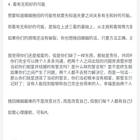
4.看有无和好的可能
想要知道婚姻挽回的可能性就要先知道夫妻之间关系有无和好的可能。
而看有无和好的可能，是指在上述三看的基础上，从主观和客观等方面进
如果你们的感情还没有破裂，你也想挽回婚姻的话，只要方法正确，还是
我觉得你们还是相爱的，但是你们缺了一样东西，那就是责任，共同呵护
 你们完全可以两个人多多沟通，把两个人之间出现的问题弄清楚并想尽
 当初你们相爱并结婚时有誓言吗？是什么样的誓言呢？是不是终生相伴
 如果你们之间产生了问题，两个人都不去努力解决它，而是一句话--合
 那么你们就是违背了当初的誓言，你们当初根本没有相爱，那誓言只不
 记好了：没有人能找到能够和自己完全合得来的人，幸福是由两个人共
挽回婚姻最难的不是改变对方,而是改变自己,但我们每个人都有自己的性
如需心理援助，可私M。