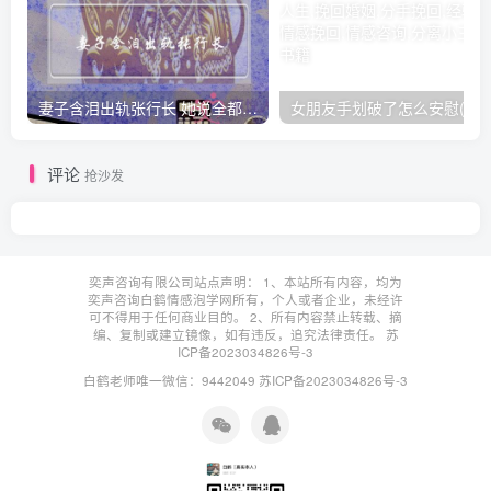
妻子含泪出轨张行长 她说全都是因为家中
女朋友手划破了怎么安慰(女朋友手指
评论
抢沙发
奕声咨询有限公司站点声明： 1、本站所有内容，均为
奕声咨询白鹤情感泡学网所有，个人或者企业，未经许
可不得用于任何商业目的。 2、所有内容禁止转载、摘
编、复制或建立镜像，如有违反，追究法律责任。
苏
ICP备2023034826号-3
白鹤老师唯一微信：9442049
苏ICP备2023034826号-3