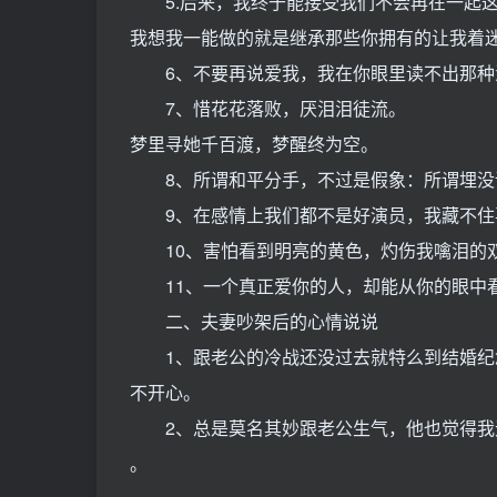
5.后来，我终于能接受我们不会再在一起这
我想我一能做的就是继承那些你拥有的让我着
6、不要再说爱我，我在你眼里读不出那种
7、惜花花落败，厌泪泪徒流。
梦里寻她千百渡，梦醒终为空。
8、所谓和平分手，不过是假象：所谓埋没
9、在感情上我们都不是好演员，我藏不住
10、害怕看到明亮的黄色，灼伤我噙泪的
11、一个真正爱你的人，却能从你的眼中
二、夫妻吵架后的心情说说
1、跟老公的冷战还没过去就特么到结婚纪念
不开心。
2、总是莫名其妙跟老公生气，他也觉得我
。