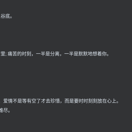
入谷底。
梦里; 痛苦的时刻，一半是分离，一半是默默地想着你。
蚀，爱情不是等有空了才去珍惜，而是要时时刻刻放在心上。
难尽。