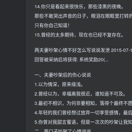
14.你只是看起来很快乐，那些漆黑的夜晚。
那些不敢哭出声音的日子，眼泪在眼眶里打转
只有你自己知道！
15.曾经的太多期待，现在也已经不复存在。
两夫妻吵架心情不好怎么写说说发泄 2015-07-11 
回答被采纳后将获得: 系统奖励20(...
一、夫妻吵架后的伤心说说
1.以为情深，原来缘浅。
2.曾经以为，幸福离我很近，谁知遥不可及。
3.最初不相识，为何非要相知，落得个最终不
4.年轻的我们曾经想过放弃一切享受感情，最
5.你曾对我甜言蜜语，但是一次次的吵架让我
二、两口子吵架了心情说说