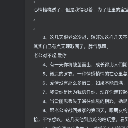
。
心情糟糕透了，但是我得忍着，为了肚里的宝
。
。
3、这几天跟老公冷战，较好次这样几天不
其实自己有点无理取闹了，脾气暴躁。
老公对不起,爱你
4、有一天你将破茧而出，成长得比人们期
5、微凉的罗衣，一种情感悄悄的在心里蔓
6、爱情没有那么多借口，如果不能圆满，
7、我爱你是因为我信任你，现在你连较起
8、当爱丽思丢失了通往仙境的钥匙，她是
9、跟老公冷战回娘家的第四天，跟朋友约好
拾，不惊感叹，这几天他到底吃的啥玩意，看