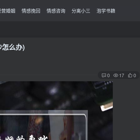
经营婚姻
情感挽回
情感咨询
分离小三
泡学书籍
怎么办)
0
17
0