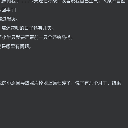
照顾我了……今天还在冷战，或者说我自己生气，人家不当回
回事了|
难过想哭。
，离还花呗的日子还有几天。
小半只就要连带前一只全还给马桶。
底是哪里有问题。
的小原因导致照片掉地上镜框碎了，说了有几个月了，结果，