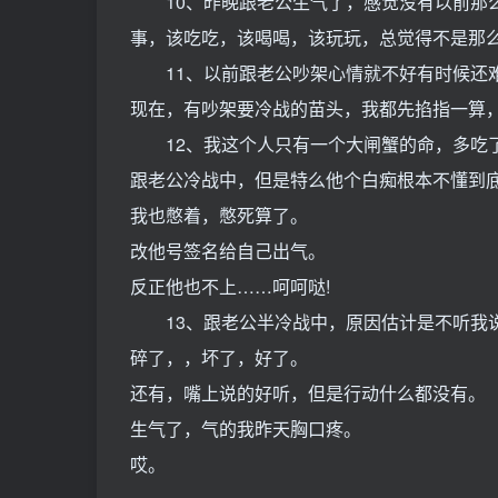
10、昨晚跟老公生气了，感觉没有以前那么
事，该吃吃，该喝喝，该玩玩，总觉得不是那么
11、以前跟老公吵架心情就不好有时候还
现在，有吵架要冷战的苗头，我都先掐指一算
12、我这个人只有一个大闸蟹的命，多吃了
跟老公冷战中，但是特么他个白痴根本不懂到
我也憋着，憋死算了。
改他号签名给自己出气。
反正他也不上……呵呵哒!
13、跟老公半冷战中，原因估计是不听我说
碎了，，坏了，好了。
还有，嘴上说的好听，但是行动什么都没有。
生气了，气的我昨天胸口疼。
哎。