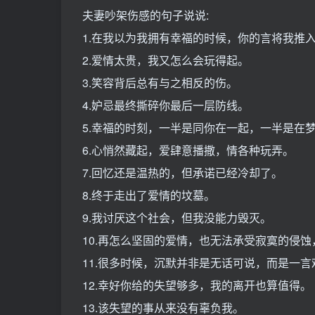
夫妻吵架伤感的句子说说:
1.在我以为我拥有幸福的时候，你的言将我推
2.爱情太贵，我又怎么会玩得起。
3.笑容背后总有与之相反的伤。
4.妒忌最终撕碎你最后一层防线。
5.幸福的时刻，一半是同你在一起，一半是在
6.心悄然藏起，爱肆意播撒，情各种玩弄。
7.回忆还是温热的，但承诺已经冷却了。
8.终于走出了爱情的坟墓。
9.我讨厌这个社会，但我没能力毁灭。
10.再怎么坚固的爱情，也无法承受寂寞的侵
11.很多时候，沉默并非是无话可说，而是一言
12.幸好你给的失望够多，我的离开也算值得。
13.该失望的事从来没有辜负我。