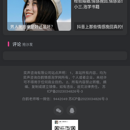
男人发抱拳是好还是坏？
抖音上那些情感挽回真的假的
评论
抢沙发
奕声咨询有限公司站点声明： 1、本站所有内容，均为
奕声咨询白鹤情感泡学网所有，个人或者企业，未经许
可不得用于任何商业目的。 2、所有内容禁止转载、摘
编、复制或建立镜像，如有违反，追究法律责任。
苏
ICP备2023034826号-3
白鹤老师唯一微信：9442049
苏ICP备2023034826号-3