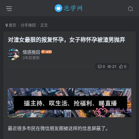
首页
分手挽回
正文
对渣女最狠的报复怀孕，女子称怀孕被渣男抛弃
情感挽回
3年前更新
0
21
0
最近很多市民在微信朋友圈被这样的信息屏蔽了。