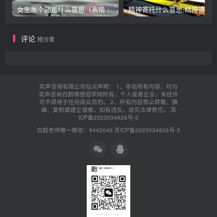
女生发个囧是什么意思（表情囧的含义）
评论
抢沙发
奕声咨询有限公司站点声明： 1、本站所有内容，均为
奕声咨询白鹤情感泡学网所有，个人或者企业，未经许
可不得用于任何商业目的。 2、所有内容禁止转载、摘
编、复制或建立镜像，如有违反，追究法律责任。
苏
ICP备2023034826号-3
白鹤老师唯一微信：9442049
苏ICP备2023034826号-3