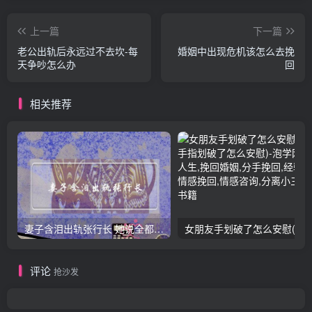
上一篇
下一篇
老公出轨后永远过不去坎-每
婚姻中出现危机该怎么去挽
天争吵怎么办
回
相关推荐
妻子含泪出轨张行长 她说全都是因为家中
女朋友手划破了怎么安慰(女朋友手指
评论
抢沙发