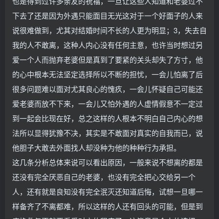
也是得到过许多亲友的祝福，一旦让这些人知道和老婆过不
下去了还是因为外遇只能面目无光这对于一个好面子的人来
说很难做到，尤其对结婚时间不长的人更为明显；3，失去自
我的人不敢离，这种人内心没有任何主意，也许当时想过另
爱一个人而抛弃老婆但是真到了要紧的关头却失了方寸，他
的心中根本无法坚定选择所以不断的担忧，一会儿怕离了后
很多问题难以面对尤其良心的愧疚，一会儿怀疑自己可能还
爱老婆而放不下来，一会儿又怕外遇的人虚情假意不一定过
到一起会比现在好，总之这样的人根本不明白自己内心的想
法所以显得犹豫不决，其实是不敢面对真实的自我而已，说
他胆子大敢去外面找人却没种为他的种种行为承担。
这几条分析总体来说可以看出原因，一般来说不想离的都是
还没有完全厌恶自己的老婆，也没有完全把心交给另一个
人，还有就是良知没有完全泯灭还知道后悔，试想一旦哪一
样备齐了不离都难，所以这样的人还有回头的可能，但是到