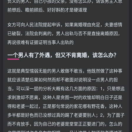
负义的男人、自己小孩的父亲，没有怎么办，请该男主人思
前想后、瞻前顾后、好好斟酌才是硬道理
女方可向人民法院提起申诉，如果离婚理由充足，夫妻感情
已破裂，法院会判离的，男人出轨与否不是直接离婚原因，
再说很难有证据证明当事人出轨的
一个男人有了外遇，但又不肯离婚，该怎么办？
这就是典型懦弱无能的男人敢做不敢当，他既然做了这种事
就应该清楚后果如何然而却不敢面对说明没一点男人的担
当，可以深一层的分析大概有这几方面的原因：1，只是想追
求刺激却不愿离，这种人是贪图一时的欢愉却明白日子还是
得和老婆一起过，正是那句常说的家花哪有野花香，这种人
多半都是好色而已没想过真的踢了老婆要别人；2，为了面子
而不肯放手，因为自己的老婆是堂堂正正娶进门的，怎么的