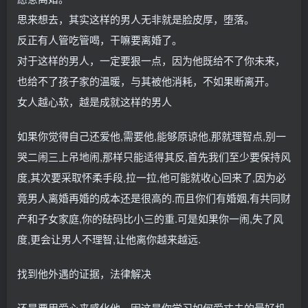
思来想去，其实这样的男人无非就是脸皮厚，堕落。
反正有人管吃管喝，干嘛要离婚了。
对于这样的男人，一定要狠一点，因为他既给不了你未来，
也给不了孩子家的温暖，与其被他消耗，不如果断离开。
女人越心软，越是成就这样的男人
如果你觉得自己还爱他,需要他,能够原谅他,那就理智点,别一
哭二闹三上吊地闹,那样只能适得其反,首先我们至少要保持风
度,其次要采取怀柔手段,拉一拉,他可能就收心回来了,因为必
竟男人离婚再婚的成本还是很高的.而且你们有婚姻,有共同财
产和子女家庭,你的砝码比小三的重.可是如果你一闹,失了风
度,更会让男人不理智,让他离你越来越远.
找到他外遇的证据，法律解决
还是要用爱心来感化他，因这是你学习如何爱丈夫的最好机