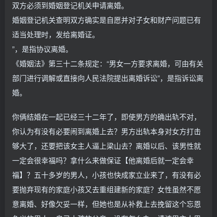
双方必须到婚姻登记机关申请离婚。
婚姻登记机关查明双方确实是自愿并对子女和财产问题已有
适当处理时，发给离婚证。
”，是指协议离婚。
《婚姻法》第三十二条规定：“男女一方要求离婚，可由有关
部门进行调解或直接向人民法院提出离婚诉讼”，是指诉讼离
婚。
你俩结婚在一起已经三十二年了，即使男方的确出轨不对，
你认为有没有必要闹到离婚上去？男方出轨本身对女方打击
够大了，还要把该女主人逼上梁山去？离婚以后、该男性就
一定会很幸福吗？拿什么来做保证【他离婚后就一定会幸
福】？五十多岁的男人，小孩也快成家立业来了，有没有必
要抛弃现有的家庭小孩又去重组建新的家庭？女性虽然不愿
意离婚、好像欠妥一样，但她也是从补救上去挽留这个忘恩