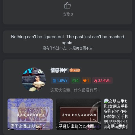
点赞
0
Nothing can't be figured out. The past just can't be reached
again.
没有什么过不去，只是再也回不去
情感挽回
1.6W+
0
1
32.6W+
这家伙很懒，什么都没有写...
妻子含泪出轨张行长 她说全都是因为家中
基督徒出轨怎么挽回婚姻(基督徒面对出轨婚姻)