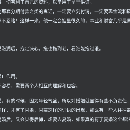
善一切有利于自己的资料，以备用于呈堂供证。
他那套分期付款之类的鬼话，一定要立刻付清，一定要现金流和
惨不忍睹！这样一来，他一定会掂量很久的，事业和财富几乎是
己滋润后，抱定决心，拖也拖到老，看谁能拖过谁。
遏止作用。
不容易，需要两个人相互的理解和包容。
说，有的时候，因为年轻气盛，所以对婚姻就显得有些不负责任
这样，才有了闪婚，闪离这样的词语的出现，那么有一些人往往
离婚后，又会觉得后悔，想要去复婚，如果真的有了复婚这个想