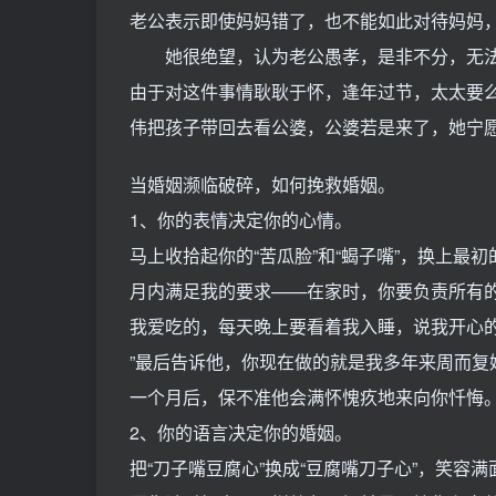
老公表示即使妈妈错了，也不能如此对待妈妈
她很绝望，认为老公愚孝，是非不分，无法
由于对这件事情耿耿于怀，逢年过节，太太要
伟把孩子带回去看公婆，公婆若是来了，她宁
当婚姻濒临破碎，如何挽救婚姻。
1、你的表情决定你的心情。
马上收拾起你的“苦瓜脸”和“蝎子嘴”，换上最
月内满足我的要求——在家时，你要负责所有
我爱吃的，每天晚上要看着我入睡，说我开心
”最后告诉他，你现在做的就是我多年来周而复
一个月后，保不准他会满怀愧疚地来向你忏悔
2、你的语言决定你的婚姻。
把“刀子嘴豆腐心”换成“豆腐嘴刀子心”，笑容