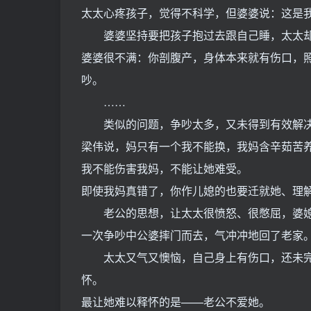
太太心疼孩子，觉得不科学，但婆婆说：这是我
婆婆坚持要把孩子抱过去跟自己睡，太太却
婆婆很不满：你剖腹产，身体本来就有伤口，
吵。
……
类似的问题，争吵太多，又未得到有效解决
梁伟说，妈只有一个我不能换，我妈含辛茹苦养
我不能伤害我妈，不能让她难受。
即使我妈真错了，你作儿媳的也要迁就她、理
老公的思想，让太太很愤怒、很憋屈，婆媳
一次争吵中公婆摔门而去，气冲冲地回了老家
太太又气又懊恼，自己身上有伤口，还未完
怀。
最让她难以释怀的是——老公不爱她。