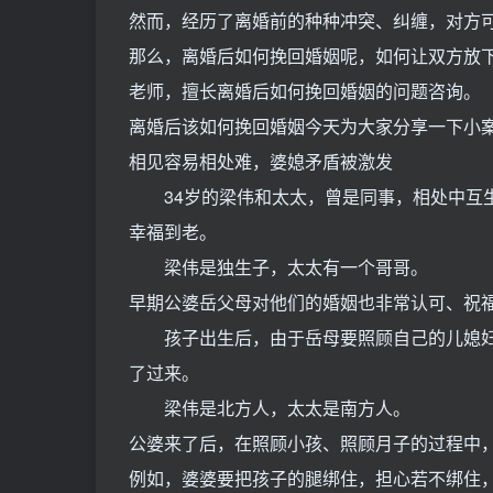
然而，经历了离婚前的种种冲突、纠缠，对方
那么，离婚后如何挽回婚姻呢，如何让双方放
老师，擅长离婚后如何挽回婚姻的问题咨询。
离婚后该如何挽回婚姻今天为大家分享一下小
相见容易相处难，婆媳矛盾被激发
34岁的梁伟和太太，曾是同事，相处中互生
幸福到老。
梁伟是独生子，太太有一个哥哥。
早期公婆岳父母对他们的婚姻也非常认可、祝
孩子出生后，由于岳母要照顾自己的儿媳妇(
了过来。
梁伟是北方人，太太是南方人。
公婆来了后，在照顾小孩、照顾月子的过程中
例如，婆婆要把孩子的腿绑住，担心若不绑住