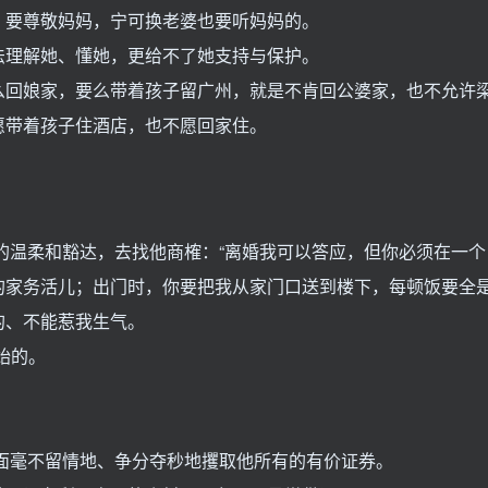
，要尊敬妈妈，宁可换老婆也要听妈妈的。
理解她、懂她，更给不了她支持与保护。
么回娘家，要么带着孩子留广州，就是不肯回公婆家，也不允许
愿带着孩子住酒店，也不愿回家住。
初的温柔和豁达，去找他商榷：“离婚我可以答应，但你必须在一个
的家务活儿；出门时，你要把我从家门口送到楼下，每顿饭要全
的、不能惹我生气。
始的。
。
满面毫不留情地、争分夺秒地攫取他所有的有价证券。