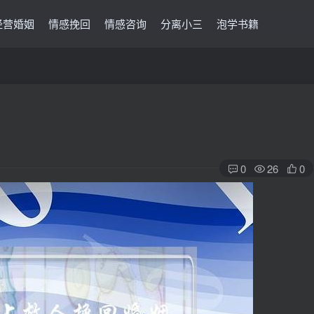
经营婚姻
情感挽回
情感咨询
分离小三
泡学书籍
0
26
0