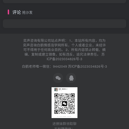
评论
抢沙发
奕声咨询有限公司站点声明： 1、本站所有内容，均为
奕声咨询白鹤情感泡学网所有，个人或者企业，未经许
可不得用于任何商业目的。 2、所有内容禁止转载、摘
编、复制或建立镜像，如有违反，追究法律责任。
苏
ICP备2023034826号-3
白鹤老师唯一微信：9442049
苏ICP备2023034826号-3
进撩妹群领取聊
天秘籍微信：