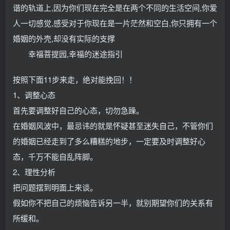
谐的轨道上,因为你们现在完全是在两个不同的生活空间,你爱
人一切感觉,感受对于你现在是一片茫然和空白,你只拥有一个
婚姻的外壳,却没有实际的支撑
幸福菩提园,幸福的迷途指引
按照下面11步来走，绝对能挽回！！
1、调整心态
首先要调整好自己的心态，切勿急躁。
在婚姻风波中，最忌讳的就是怀疑甚至迷失自己，不管你们
的婚姻已经走到了多么糟糕的地步，一定要及时调整好心
态，千万不能自乱阵脚。
2、理性分析
把问题摆到明面上来谈。
假如你不把自己的烦恼告诉另一半，就别期望你们的关系有
所缓和。