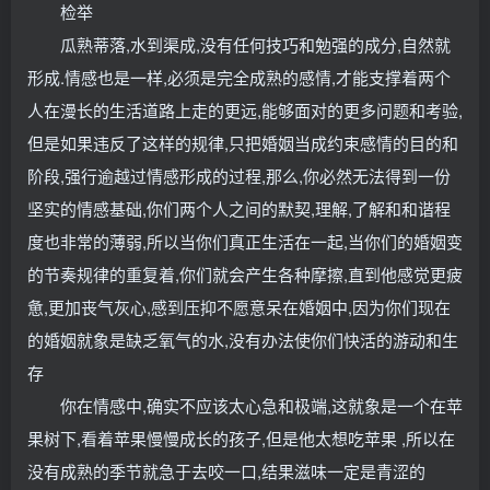
检举
瓜熟蒂落,水到渠成,没有任何技巧和勉强的成分,自然就
形成.情感也是一样,必须是完全成熟的感情,才能支撑着两个
人在漫长的生活道路上走的更远,能够面对的更多问题和考验,
但是如果违反了这样的规律,只把婚姻当成约束感情的目的和
阶段,强行逾越过情感形成的过程,那么,你必然无法得到一份
坚实的情感基础,你们两个人之间的默契,理解,了解和和谐程
度也非常的薄弱,所以当你们真正生活在一起,当你们的婚姻变
的节奏规律的重复着,你们就会产生各种摩擦,直到他感觉更疲
惫,更加丧气灰心,感到压抑不愿意呆在婚姻中,因为你们现在
的婚姻就象是缺乏氧气的水,没有办法使你们快活的游动和生
存
你在情感中,确实不应该太心急和极端,这就象是一个在苹
果树下,看着苹果慢慢成长的孩子,但是他太想吃苹果 ,所以在
没有成熟的季节就急于去咬一口,结果滋味一定是青涩的