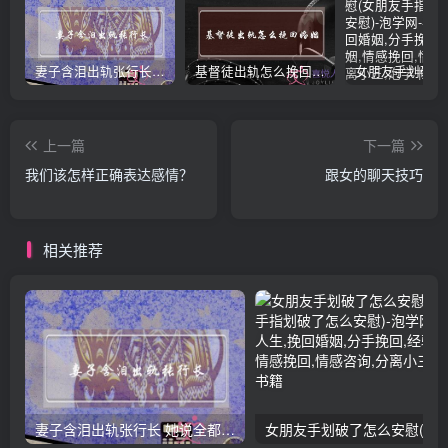
妻子含泪出轨张行长 她说全都是因为家中
基督徒出轨怎么挽回婚姻(基督徒面对出轨婚姻)
上一篇
下一篇
我们该怎样正确表达感情？
跟女的聊天技巧
相关推荐
妻子含泪出轨张行长 她说全都是因为家中
女朋友手划破了怎么安慰(女朋友手指