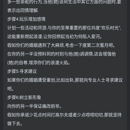
多一些亲昵的行为,当他(她)谈到生活中其它方面的问题时,要
表示出同情理解.
步骤4:玩乐增加感情
计划一些活动和郊游,与你的至尊重要的那位共度“欢乐时光”,
这能重新燃起浪漫,让你回想起当初为何陷入爱河。
假如你们的婚姻遇到了大麻烦,考虑一下度第二次蜜月吧。
在你的另一半没预料到的时刻与他(她)调调情,这会增强他
(她)的自尊,增添你们的浪漫火焰。
步骤5:寻求建议
如果你们的婚姻遭受重创,比如出轨,那就向专业人士寻求建议
吧。
步骤6:树立新形象
向你的另一半保证痛改前非。
假如你承诺少花点时间打高尔夫或者少点唠唠叨叨,那就坚持
做下去。