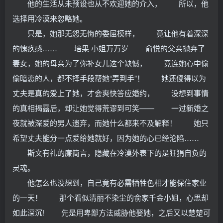
他的生活从未预设也从不欢迎她的介入， 所以，他
选择用冷漠来忽略她。
只是，她那无怨无悔的委屈模样， 竟让他有着深深
的愧疚感…… 培果 小姐万万岁 俞悦的父亲抛弃了
妻女，她的母亲为了弥补女儿这个缺憾， 竟连她心中偷
偷暗恋的人，都不择手段帮她“弄到手”！ 她还傻得以为
丈夫是真的爱上了她，才会爽快答应婚约， 没想到事情
的真相揭露后，却让她觉得荒谬到可笑—— 一过新婚之
夜就被深爱的男人遗弃，而她什么都来不及解释！ 她只
希望丈夫能分一点爱给她就好，因为她的心已经沦陷……
斯文有礼的廉简言，隐藏在冷漠外表下的是狂狷自负的
灵魂。
他怎么也没想到，自己竟有必需牺牲色相才能保住家业
的一天！ 那个看似清丽不染尘的俞家千金小姐，心思却
如此深沉! 先是用卑鄙方法威胁他娶她，之后又以楚楚可