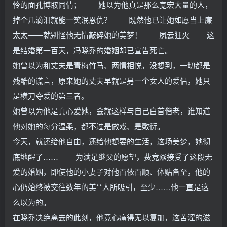
怜的面孔博取同情； 她以为他真是那么宽宏大量的人，
掉个几滴泪就能一笑泯恩仇？ 既然他已让她如愿当上廉
太太——就别怪他无情敲碎她的美梦！ 夙云狂火 这
是结婚第一百天，冯晓乔的婚姻却已宣告死亡。
她曾以为和丈夫是青梅竹马、两情相悦，没想到，一切都是
残酷的谎言，原来她的丈夫早就是另一个女人的爱侣，她只
是横刀夺爱的第三者。
她曾以为他是真心爱她，会就这样与自己白首偕老，谁知道
他对她的每分温柔，都不过是做戏、是敷衍。
今天，就还给他自由，还给他想要的生活，这场美梦，她彻
底地醒了…… 为满足继父的愿望，费竞焱接受了这段无
爱的婚姻，即使他的小妻子对他百依百顺、体贴备至，他的
心仍始终被交往数年的美**人所吸引，至少……他一直是这
么以为的。
在晓乔决绝离去的此刻，他竟心痛得无以复加，这苦涩的滋