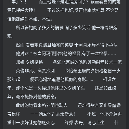
「羊」？！ 而且他是不是走错房间了？该盖着喜帕的她
竟已呼呼大睡！ 不过这样也好,反正他本就打算,不论娶
谁他都绝对不碰、不理。
所以管她闯了多大的祸事,闹了多少笑话,他一概冷眼旁
观。
然而,看着她真诚且灿亮的笑容,十阿哥永璋不得不承认,
他对这个被皇阿玛硬指给他的福晋,有了一丝怜惜……
郑妍 夕妍格格 名满北京城的皓昀贝勒射箭技术一流
英俊非凡、高贵冷冽 令怡亲王府的夕妍格格自十岁
那年起 便死心塌地追逐他孤傲的身影...... 相识六
年，那个总是一头撞进他怀里的夕妍丫头 还是如此卤
莽，毫不掩饰对他的爱意。
此时的她看来格外明艳动人 还难得欲言又止显露娇
羞模样 －－她爱他？毫无新意！ 不过，他不介意再
重申一次好让她彻底死心 绿乔 表哥，请心上坐 什