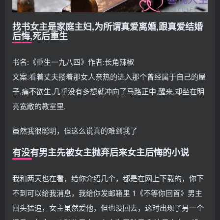
找书女主是家庭主妇,为所谓真爱离婚,跟真爱结婚
后悔,死后重生
书名:《重生一九八四》作者:长角辣椒
文案:看着丈夫搂着那女人亲热的进入那个曾经属于自己的屋
子,痛不欲生,几乎没有多想就冲向了马路正中,醒来,却坐在明
亮宽敞的教室里,
虽然我很聪明，但这么说真的难到我了
有没有男主先被女主抛弃后来女主后悔的小说
我和两天也在看，给你介绍几个，都是在网上下载的，你下
不到可以给我消息，我给你发邮箱里 1《不等你回首》男主
回头猛追，女主虽然爱他，但也没回去，这时出现了另一个