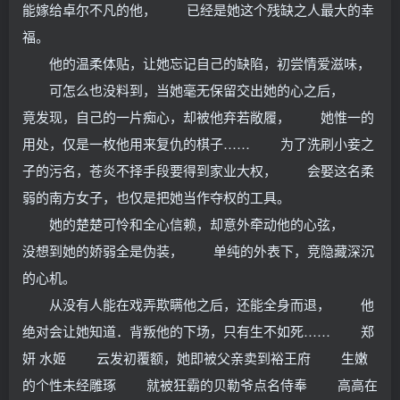
能嫁给卓尔不凡的他， 已经是她这个残缺之人最大的幸
福。
他的温柔体贴，让她忘记自己的缺陷，初尝情爱滋味，
可怎么也没料到，当她毫无保留交出她的心之后，
竟发现，自己的一片痴心，却被他弃若敞履， 她惟一的
用处，仅是一枚他用来复仇的棋子…… 为了洗刷小妾之
子的污名，苍炎不择手段要得到家业大权， 会娶这名柔
弱的南方女子，也仅是把她当作夺权的工具。
她的楚楚可怜和全心信赖，却意外牵动他的心弦，
没想到她的娇弱全是伪装， 单纯的外表下，竞隐藏深沉
的心机。
从没有人能在戏弄欺瞒他之后，还能全身而退， 他
绝对会让她知道．背叛他的下场，只有生不如死…… 郑
妍 水姬 云发初覆额，她即被父亲卖到裕王府 生嫩
的个性未经雕琢 就被狂霸的贝勒爷点名侍奉 高高在