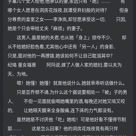
子塞几个女人给他,他承认的妻,永远只有「她」…… 有
哪个女人愿意在洞房花烛夜,就遭受弃妇般的对待？ 但身
分尊贵的皇室之女——李净岚,却甘愿承受这一切, 只因,
她是个只会带给丈夫「麻烦」的妻子。
这男人,虽是她的夫君,也从她「身上」掠夺不少, 却
从不给她好脸色看,尤其他心中还有「另一人」的身影,
只是,面对他的一再撩拨,她该如何不让自己耽溺其中？
纪珞 童女福晋 阿玛说,嫁了人做人家的媳妇,要以夫为
天、为地。
嗯！她懂！她懂！就是他说什么,她就乖乖听话做什么。
只是芸乔想不通,为什么这个据说要相处一「被」子的男
人, 不但一见面就偷喝她嘴里的酒,每晚还对她又啃又咬
的, 让她隔天醒来全身酸痛,连下床的力气都没有。
虽然她是不讨厌他「吃」她啦！可是他好象不懂得节制
耶…… 这是怎么回事？他的洞房花烛夜竟有两只伴