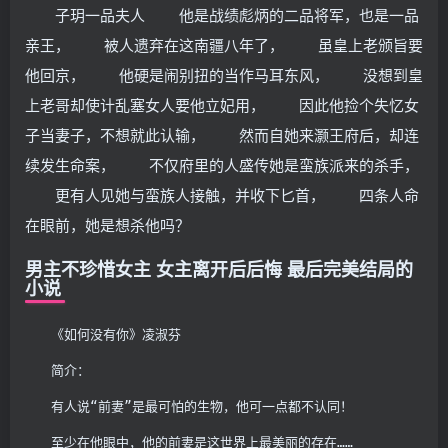
子玥一品夫人 他是战绩彪炳的二品将军，也是一品
亲王， 被人遗弃在这南疆八年了， 虽皇上老颁旨要
他回京， 他硬是闹别扭的当作马耳东风， 没想到皇
上老哥却使计乱塞女人要他立妃用， 因此他捡个失忆女
子当妻子，不想就此认输， 然而自她来灏王府后，却连
续发生命案， 不仅府里的人盛传她是蛮族派来的杀手，
更有人见她与蛮族人接触，并收下匕首， 四条人命
在眼前，她是想杀他吗？
男主不珍惜女主 女主离开后后悔 最后完美结局的
小说
　　《如何没有你》凌淑芬
　　简介：
　　有人说“前妻”是最可怕的生物，他可一点都不认同！
　　至少在他眼中，他的前妻是这世界上最美丽的存在……