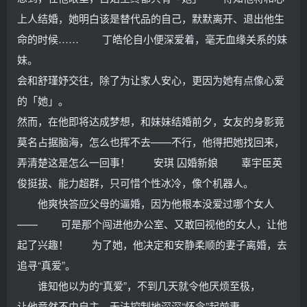
上人结婚，她明白该是替代品的自己，默默离开、退出他生
命的时候…… 丁皓伦自小便深爱着，毫无血缘关系的妹
妹。
会和舒瑾妤交往，除了为让家人安心，更因为她有点像心爱
的「她」。
然而，在他即将达成梦想，和妹妹结婚前夕，女友的身影竟
莫名占据脑海，怎么也挥不去——不行，他得把她找回来，
弄清楚这是怎么一回事！ 安琪 囚婚新娘 辜宇臣英
俊挺拔、能力超群，只可惜个性冰冷，像个机器人。
他爽快答应父母的逼婚，因为他根本没爱过哪个女人
—— 可是那个闯进他办公室、又敢回视他的女人，让他
起了兴趣！ 为了她，他决定和安静柔顺的妻子离婚，去
追寻“真爱”。
谁知他以为的“真爱”，不到几天就令他厌烦至极，
让他竟然不由自主、无法控制地深深“怀念”起前妻……