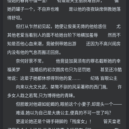
怪她的春宵不值一金! 有道是天生丽质难自弃， 偏
她药罐子一个，不自弃也难 是以他的夜夜缺席倒教她落
得舒坦。
但打从乍然初见起，她便让俊美无俦的他给惑住 尤
其他老爱当着别人的面不给她台阶下地横加羞辱 然而不
知是否他心血来潮，竟破例带她出游 还因为不高兴闺房
内没有他的气息而搬迁回房。
奈何好景不常， 他竟徒加莫须有的罪名截断她的幸
福美梦 连婚后的初次圆房也只为惩罚她 甚至还冷酷
地说：这辈子她都休想得到他的爱…… 纪珞 盲眼公主
向来以允文允武、桀骜不驯的风采著称的西门胤, 许
多女人趋之若鹜,只为博得他的青睐。
但胆敢对他避如蛇蝎的,眼前这个小妻子,却是头一个——
难道,她以为自己是大唐公主,便真的不可一世了吗？
更遑论她还是个碍手碍脚的「残废女」！ 管天皇老