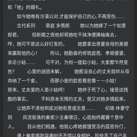
和「他」的婚礼。
如今她唯有冷漠以对,才能保护自己的心,不再受伤……
古代系列 章庭 多情郎 她以为她嫁了一个如意
郎君， 但新婚之夜他却将她吃干抹净便拂袖离去，
哼，她可不是这么好打发的， 她要拿出贤妻良母的美德
来赢取他的心！ 所以，她勤奋的修筑庭苑、孝顺婆婆、
亲近小姑…… 可不对，为何一提起小姑，大家都乍然变
色？ 心里的谜团未解， 她那没良心的丈夫就听从母
命纳了一个妾， 而那小妾的脸愈看愈像－－小姑！
原来，丈夫爱的人是小姑呵！ 她终于死了心，接受这残
酷的事实， 不料原本无情的丈夫，竟又对她多情起来，
让她弄不清他到底对她有意或无意…… 纪珞 休妻守
则 风流俊逸的秦家少主秦啸日，心底始终藏著个意中
人， 自从他们相遇，他就心疼她捱饿受冻的孤苦伶仃，
遇上秦家宿敌突袭时还不惜以身相护，险些丢了自己半