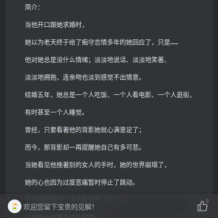
　　简介：
　　当他开口跟她求婚时，
　　她以为老天终于给了痴守恋情多年的她回应了，只是……
　　他对她总是没什么情绪；淡淡地说话、淡淡地笑著、
　　淡淡地拥抱，连亲吻也淡到感觉不出情意。
　　结婚五年，她总是一个人吃饭、一个人看电影、一个人逛街，
　　有时甚至一个人睡觉。
　　曾经，只要看著他的背影她就心满意足了；
　　而今，那背影却一再提醒她自己有多可悲。
　　当她看见他挽著别的女人的手时，她的世界崩塌了，
　　她的心也因为过度悲痛暂时停止了跳动。
　　当她再醒来时，许多事都不一样了……
0
欢迎您留下宝贵的见解！
　　《欠你八年还不完》莫霖