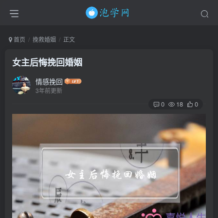
首页
挽救婚姻
正文
女主后悔挽回婚姻
情感挽回
3年前更新
0
18
0