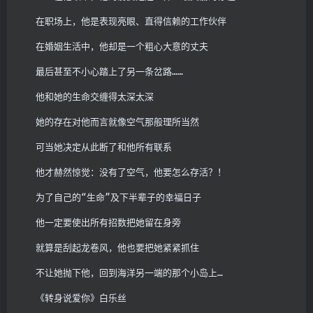
　　在职场上，他是表现亮眼、直得信赖的工作伙伴
　　在婚姻生活中，他却是一个粗心大意的丈夫
　　最后甚至不小心踏上了另一条岔路……
　　他和她的生命交缠得太深太深
　　她的存在对他而言就像空气那般理所当然
　　可当她决定从此断了和他所有联系
　　他才赫然惊觉：没有了空气，他要怎么存活？！
　　为了自己的“生命”及下半辈子的幸福日子
　　他一定要使出所有招数把她留在身旁
　　就算是刮起龙卷风，他也要把她紧紧抓住
　　不让她抛下他，回到海洋另一端的那个小岛上…
　　《转身说爱你》白乐丝