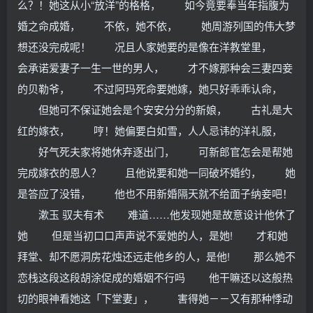
么？！她这从小“放洋”的格格， 如今竟要奉当年指腹为
婚之命成婚， 不依，她不依， 她周游列国的伟大梦
想还没完成呢！ 况且人家她要的是像在洋教堂里，
会承诺爱妻子一生一世的男人， 才不嫁那种会三妻四妾
的贝勒爷， 不过阿玛死命要她嫁，她只好乖乖认命，
但她可不保证她会是个安安分分的新娘， 古礼是大
红的嫁衣， 哼！她偏要白如雪，人人忌讳的洋礼服，
好气死夫家将她休弃逐出门， 可新郎官怎会是帮她
完成嫁衣的恩人？ 且他说要和她一同破坏婚约， 她
是答应了没错， 他也不用新婚隔天就不给面子纳妾吧！
漱玉 驭夫有术 难道……他发现她是故意设计他休了
她 但是当初口口声声说不爱她的人，是她! 才和她
拜堂、却不愿洞房花烛还远走他乡的人，是他! 那么她不
恋栈这段这段胡涂促成的婚姻不行吗 他干嘛还以这般热
切的眼神看她这「下堂妻」， 害得她－－又有那种悸动