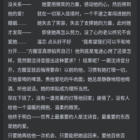
没关系—— 她要用微笑的力量，感动他的心，然后得到
他的爱！ 就在一切渐入佳境时，一个不速之客闯进她的
婚姻…… 她失去了笑容，失去了支撑她的力量，此时她
才发现—— 即使她再怎么努力，没了心的老公终究不会
爱她…… 温芯 点头好不好 “我希望我们可以平和地
分开……”方醒亚真想掐死自己！他到底是鬼迷心窍了还是怎
样，竟然跟沈诗音提出这种要求？！结果呢？一跟沈诗音分
开，方醒亚就后悔得要命！以前的他，习惯有她打理一切，
买他爱喝的啤酒，煮他爱吃的牛肉面；她总是静静地陪他喝
酒、听他说话，她的体贴成为理所当然。
现在下班了，没有一盏亮著的灯等他回家；疲倦了，没有人
给他一个温暖的拥抱、温柔的微笑。
他终于明白——世界上最重要的人是沈诗音，最重要的东西
是她的爱。
只要她再给他一次机会、只要能把她追回来，要他百依百