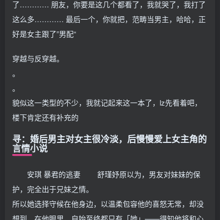
了………… 朋友，你要是这几个都看了，我就哭了，我打了
这么多………… 最后一个，你就把，范畴当男主，哈哈，正
好是女主跟了”男配“
穿越与反穿越。
。
。
貌似这一类型的不少，我就记起来这一本了，lz先看着吧，
楼下肯定还有补充的
寻：婚后男主对女主很冷淡，后慢慢爱上女主角的
言情小说
安琪 暴君的逃妻 舒瑾妤原以为，男友对妹妹的保
护，完全出于兄妹之情。
所以她选择守候在他身边，以温柔包容他的喜怒无常，却没
想到，在他眼里，自始至终都只有「她」——得知他将和心