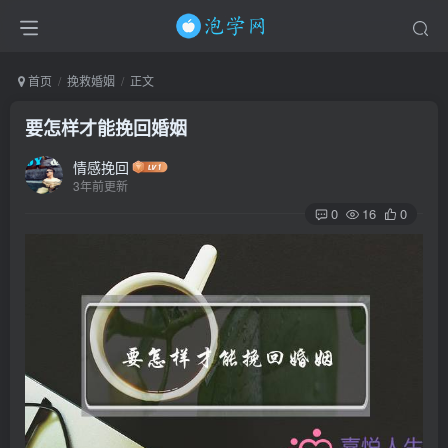
首页
挽救婚姻
正文
要怎样才能挽回婚姻
情感挽回
3年前更新
0
16
0