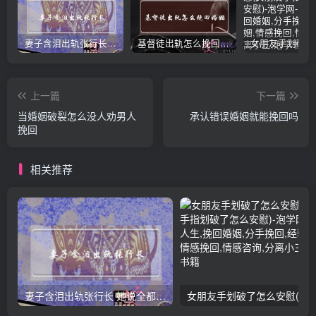
妻子含泪出轨张行长 她说全都是因为家中
基督徒出轨怎么挽回婚姻(基督徒面对出轨婚姻)
上一篇
下一篇
当婚姻破裂怎么没人劝男人
承认错误婚姻就能挽回吗
挽回
相关推荐
妻子含泪出轨张行长 她说全都是因为家中
女朋友手划破了怎么安慰(女朋友手指