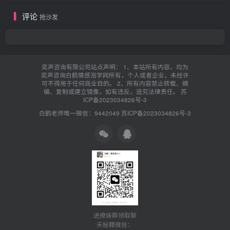
评论
抢沙发
奕声咨询有限公司站点声明： 1、本站所有内容，均为
奕声咨询白鹤情感泡学网所有，个人或者企业，未经许
可不得用于任何商业目的。 2、所有内容禁止转载、摘
编、复制或建立镜像，如有违反，追究法律责任。
苏
ICP备2023034826号-3
白鹤老师唯一微信：9442049
苏ICP备2023034826号-3
进撩妹群领取聊
天秘籍微信：