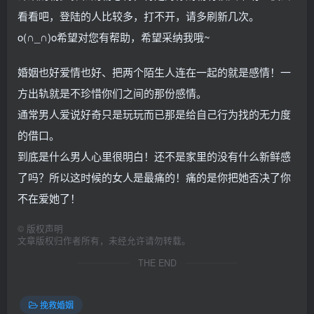
看看吧，登陆的人比较多，打不开，请多刷新几次。
o(∩_∩)o希望对您有帮助，希望采纳我哦~
婚姻也好爱情也好、把两个陌生人连在一起的就是感情！一
方出轨就是不珍惜你们之间的那份感情。
通常男人爱说好奇只是玩玩而已那是给自己行为找的无力度
的借口。
到底是什么男人心里很明白！还不是家里的没有什么新鲜感
了吗？所以这时候的女人是最痛的！痛的是你把她否决了你
不在爱她了！
©
版权声明
文章版权归作者所有，未经允许请勿转载。
THE END
挽救婚姻