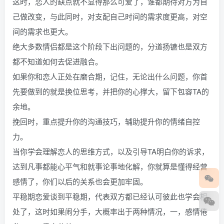
这时，恋人的缺点就不显得那么可爱了，谁都期待对方为自
己做改变，与此同时，对支配自己时间的需求度更高，对空
间的需求也更大。
绝大多数情侣都是这个阶段下出问题的，分道扬镳也是双方
都不知道如何去促进融合。
如果你和恋人正处在磨合期，记住，无论出什么问题，你首
先要做到的就是换位思考，并把你的心撑大，留下包容TA的
余地。
挽回时，重点提升你的沟通技巧，辅助提升你的情绪自控
力。
当你学会理解恋人的思维方式，以及引导TA明白你的诉求，
达到凡事都能心平气和就事论事地化解，你就算是懂得经营
感情了，你们以后的关系也会更加牢固。
平稳期恋爱谈到平稳期，代表双方都已经认可彼此也学会相
处了，这时如果闹分手，大概率出于两种情况，一，感情倦