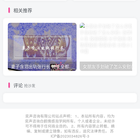
相关推荐
妻子含泪出轨张行长 她说全都是因为家中
女朋友手划破了怎么安慰(女朋友手指
评论
抢沙发
奕声咨询有限公司站点声明： 1、本站所有内容，均为
奕声咨询白鹤情感泡学网所有，个人或者企业，未经许
可不得用于任何商业目的。 2、所有内容禁止转载、摘
编、复制或建立镜像，如有违反，追究法律责任。
苏
ICP备2023034826号-3