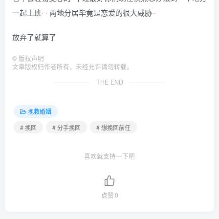
一起上班· · 两地分居毕竟是恋爱的很大威胁··
放弃了就算了
©
版权声明
文章版权归作者所有，未经允许请勿转载。
THE END
挽救婚姻
# 挽回
# 分手挽回
# 想挽回前任
喜欢就支持一下吧
点赞
0