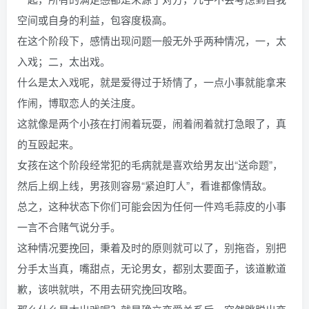
空间或自身的利益，包容度极高。
在这个阶段下，感情出现问题一般无外乎两种情况，一，太
入戏；二，太出戏。
什么是太入戏呢，就是爱得过于矫情了，一点小事就能拿来
作闹，博取恋人的关注度。
这就像是两个小孩在打闹着玩耍，闹着闹着就打急眼了，真
的互殴起来。
女孩在这个阶段经常犯的毛病就是喜欢给男友出“送命题”，
然后上纲上线，男孩则容易“紧迫盯人”，看谁都像情敌。
总之，这种状态下你们可能会因为任何一件鸡毛蒜皮的小事
一言不合赌气说分手。
这种情况要挽回，秉着及时的原则就可以了，别拖沓，别把
分手太当真，嘴甜点，无论男女，都别太要面子，该道歉道
歉，该哄就哄，不用去研究挽回攻略。