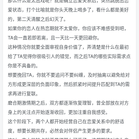
那么什么是太出戏呢？就是确立恋爱关系后，突然跳脱出恋
爱状态，打个比喻就是你头天晚上喝多了，看什么都是美好
的，第二天清醒之后幻灭了。
如果你的恋人在热恋期就不太爱你，你应该不难感受到吧，
TA会一直若即若离，且一天比一天更回避你。
这种情况你就要全面审视自身价值了，弄清楚是什么在最初
给了TA觉得你很吸引人的错觉，而之后TA的哪些实际需求点
你是不具备的。
想要挽回TA，你就不要追问不要纠缠，及时抽离以避免给对
方形成更深层的负面印象，然后抓紧时间提升匹配到TA的需
求再进行复联。
磨合期激情期之后，双方都逐渐恢复理智，曾全部放在对方
身上的关注点开始逐渐收回，更加注重自我感受。
这个阶段下，两个人都开始经营自己在恋爱关系中的舒适
度，想要长期共存，必然会对伴侣产生更多的要求。