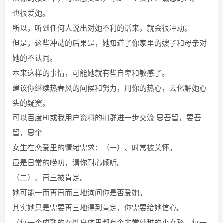
也很爱她。
所以，听到任何人说出对她不利的话来，就会很冲动。
但是，这些冲动的后果是，她知道了你家里的嫂子和母亲对
她的不认同。
本来这样的事情，可能她就有些自卑和敏感了。
建议你继续热春风的问候和努力，用你的热心，去化解她心
头的疑窦。
可以百度HI或我用户资料的扣群进一步交流 思吾留，要吾
留，思伞
女生在恋爱里的情绪需求：（一）、时常被关怀。
虽是日常的唠叨，请你耐心倾听。
（二）、再三被肯定。
她可能一而再再而三地询问你是否爱她。
其实她只是需要再三地得到肯定，你需要给她信心。
（每一个成熟的女性身体里都有个非常幼稚的小女孩，每一