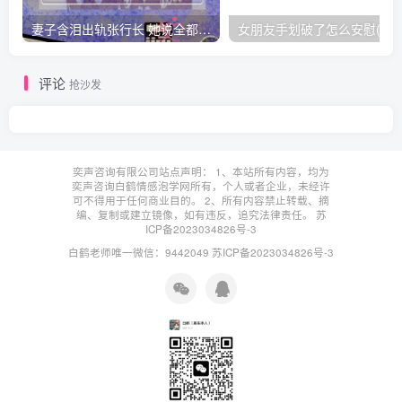
妻子含泪出轨张行长 她说全都是因为家中
女朋友手划破了怎么安慰(女朋友手指
评论
抢沙发
奕声咨询有限公司站点声明： 1、本站所有内容，均为
奕声咨询白鹤情感泡学网所有，个人或者企业，未经许
可不得用于任何商业目的。 2、所有内容禁止转载、摘
编、复制或建立镜像，如有违反，追究法律责任。
苏
ICP备2023034826号-3
白鹤老师唯一微信：9442049
苏ICP备2023034826号-3