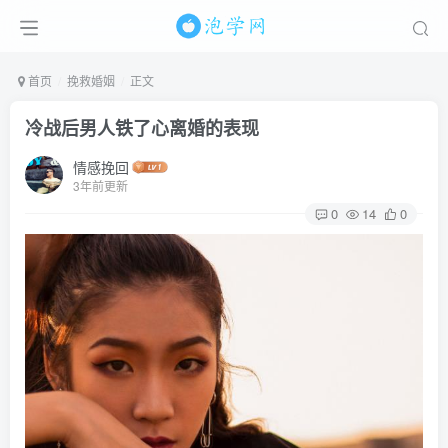
首页
挽救婚姻
正文
冷战后男人铁了心离婚的表现
情感挽回
3年前更新
0
14
0