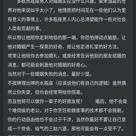
多数水瓶座男人对婚姻实在没什么兴趣，柴米油盐的世
界对他来说似乎太小了，他情愿把时间花在一些他们认为更
有意义的事情上，许多瓶座男人内心总渴望能作一些对社会
人类有贡献的事。
所以想让他陪你走到地毯的那一端，你恐怕得动点脑筋，让
他对婚姻产生一探竟的好奇，是让他走进礼堂的好方法。
常常让他陪你去参加婚礼，或是经常告诉他别的朋友结婚的
消息，都可能会刺激他对婚姻的好奇心。
当然对于一些婚姻失败的消息，最好少提。
不按牌理出牌的水瓶座（应该说他们有自己的逻辑）虽然偶
然让你失望，但也会经常带给你惊喜。
而且他将可以做你一辈子的好朋友呢！ 婚后，他不会是
个难伺侯的老公，对于你烹饪和做家事的技术都不会挑剔，
你的行动自由他也不会过于干涉，当然你最好不要让自己变
成一个世侩、俗气的三姑六婆，那他可能会有一点受不了。