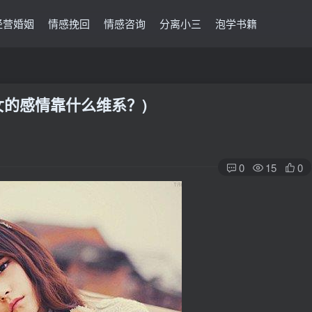
经营婚姻
情感挽回
情感咨询
分离小三
泡学书籍
女的感情靠什么维系？)
0
15
0