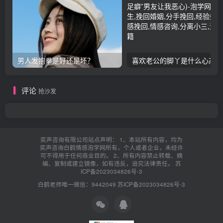
男人发抱拳是好还是坏？
喜欢老公的脚丫是
评论
抢沙发
奕声咨询有限公司站点声明： 1、本站所有内容，均为
奕声咨询白鹤情感泡学网所有，个人或者企业，未经许
可不得用于任何商业目的。 2、所有内容禁止转载、摘
编、复制或建立镜像，如有违反，追究法律责任。
苏
ICP备2023034826号-3
白鹤老师唯一微信：9442049
苏ICP备2023034826号-3