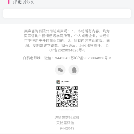
评论
抢沙发
奕声咨询有限公司站点声明： 1、本站所有内容，均为
奕声咨询白鹤情感泡学网所有，个人或者企业，未经许
可不得用于任何商业目的。 2、所有内容禁止转载、摘
编、复制或建立镜像，如有违反，追究法律责任。
苏
ICP备2023034826号-3
白鹤老师唯一微信：9442049
苏ICP备2023034826号-3
进撩妹群领取聊
天秘籍微信：
9442049