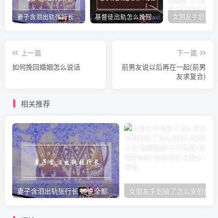
妻子含泪出轨张行长 她说全都是因为家中
基督徒出轨怎么挽回婚姻(基督徒面对出轨婚姻)
上一篇
下一篇
如何挽回婚姻怎么说话
前男友说以后再在一起(前男
友求复合)
相关推荐
妻子含泪出轨张行长 她说全都是因为家中
女朋友手划破了怎么安慰(女朋友手指