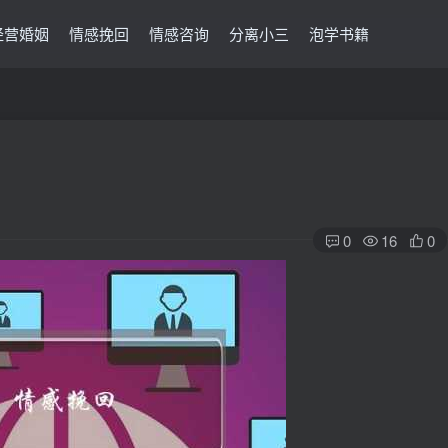
经营婚姻
情感挽回
情感咨询
分离小三
泡学书籍
0
16
0