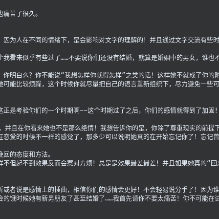
也痛苦了很久。
！因为人在不同的情绪下，是会影响对文字的理解的！并且通过文字交流有些
个我看来似乎有些过了……不要说你们还没有结婚，就算是婚姻中的男女，谁也
明白么？你不能说“我想怎样你就得怎样”之类的话！这样她不就成了你的附属品
她可能比较烦躁，这个时候你就尽量把自己的语言重新组织下，尽力避免一些
这正是考验你们的一个时期啊~~这个时期过了之后，你们的感情就得到了加固
下，并且在你看来她也不是那么绝情！我想告诉你的是，你除了尊重现实的前提
在恋爱的时候不一样的感觉了，那多少可以说明她真的在开始忘记你了！忘记
挽回的态度和方法。
样不但起不到效果反而会惹对方烦！总是是效果最差最差！并且如果她真的“回
折或者说是感情上的插曲，相信你们的感情会更好！不会轻易说分手了！因为
会的饿时候她有新男朋友了甚至结婚了……我首先请你不要太痛苦！你不可能在