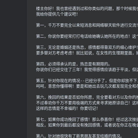
楼主你好！我也曾经遇到过和你类似的问题，那个时候我
我给你提供几个建议吧！
第一，千万不要完全以来短消息和网络聊天软件进行交流
第二，你说你要经常打打电话给她确认她所在的地点！这
第三，无论是婚姻还是热恋，感情都得靠双方的细心维护！你
要多替对方考虑考虑！就比如说，在女性的生理期里面，
第四，必须得承认的是，热恋是有期限的。
你说你们已经交往了三年！我觉得感情应该趋于平淡，但
第五，针对你现在的情况--已经分手了，但是你却放不
呵呵，意思你懂得啊！要是和她出去玩几次都发现完全和
第六，挽回的结果是否如你所愿，完全要看对方以及你的
不过奉劝你千万不要用极端的方式来寻求她原谅自己！这
这样的恋情是不幸福的！你要切记！
第七，如果你成功挽回了感情！那么恭喜你！经过这次挫
相反，如果你到最后都没有挽回感情，或者说在你正在晚
第八，针对她很快有了新男朋友甚至结婚的情况。