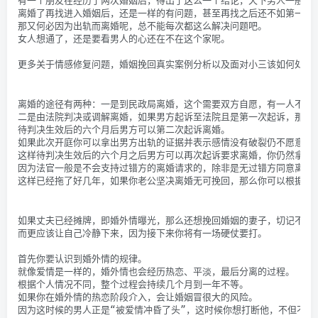
有一个朋友在经历了两次婚姻后，得出了这么一个结论，天下男人一般黑
离婚了再找进入婚姻后，还是一样的有问题，甚至再找之后还不如第一任
那又何必因为出轨而离婚呢，总不能每次都这么解决问题吧。
女人想通了，还是要看男人的心还在不在这个家呢。
更多关于情感修复问题，婚姻挽回真实案例分析以及面对小三该如何处理
离婚的途径有两种：一是到民政局离婚，这个需要双方自愿，有一人不同
二是由法院判决或调解离婚，如果男方起诉至法院且是第一次起诉，那么
待判决生效后的六个月后男方可以第二次起诉离婚。
如果此次开庭你可以拿出男方出轨的证据并表示感情没有破裂仍不愿意离
这样待判决生效后的六个月之后男方可以再次起诉要求离婚，你仍然拿出
因为法官一般是不会支持过错方的离婚请求的，除非是无过错方同意离婚
这样已经拖了好几年，如果你老公坚决离婚无可挽回，那么你可以根据实
如果丈夫已经摊牌，即婚外情曝光，那么还想挽回婚姻的妻子，切记不要
而更应该让自己冷静下来，因为接下来你将有一场硬仗要打。
首先你要认识到婚外情的规律。
就像爱情是一样的，婚外情也会经历热恋、平淡，最后分离的过程。
根据个人情况不同，整个过程会持续几个月到一年不等。
如果你在婚外情的热恋阶段介入，会让婚姻冒很大的风险。
因为这时候的男人正是“被爱情冲昏了头”，这时候你想打断他，不但不会