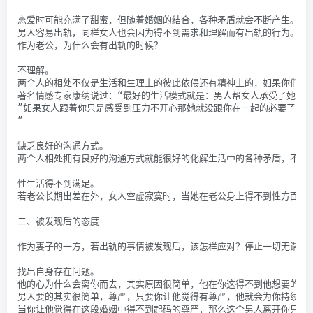
恋爱时可能充满了甜蜜，但随着婚姻的结合，各种矛盾就会不断产生。
男人容易出轨，同样女人也会因为得不到需求和理解而有出轨的行为。
作为老公，为什么会有出轨的时候？
不理解。
两个人的相处不仅是生活和生理上的彼此依偎还有精神上的，如果你们精
著名情感专家康纳说过：“最好的生活模式就是：男人帮女人承受了她无
”如果女人跟着你只是感受到压力不开心那她就没跟你在一起的必要了。
”
缺乏良好的沟通方式。
两个人相处拥有良好的沟通方式就能很好的化解生活中的各种矛盾，不至
性生活得不到满足。
若老公长期出差在外，女人空虚寂寞时，当她在老公身上得不到性方面的
二、被发现后的态度
作为妻子的一方，若出轨的事情被发现后，该怎样应对？停止一切无谓的
找出自身存在问题。
他的心为什么会离你而去，其实原因很简单，他在你这得不到他想要的。
男人要的其实很简单，尊严，只要你让他觉得有尊严，他就会为你持续的
当你让他觉得在这段婚姻中得不到起码的尊严，那么这个男人离开你只是