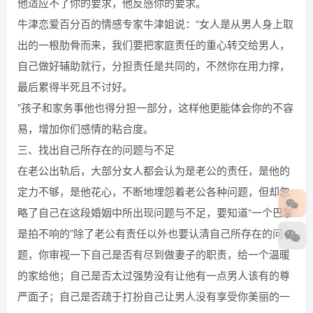
他适应不了你的要求，他反感你的要求。
牛津恋爱百分百的情感专家牛津姐说：“女人是从男人身上取
出的一根肋骨而来，我们要把家庭责任的重心转交给男人，
自己做好辅助就行，分担责任是共同的，不然你在用力撑，
最后累得半死且不讨好。
”孩子和家务事他也得分担一部分，这样他更能体会你的不容
易，增加你们感情的粘合度。
三、找出自己所存在的问题与不足
在老公出轨后，大部分女人都会认为是老公的责任，是他的
定力不够，是他花心，不断地埋怨着老公各种问题，但却忽
略了自己在这段婚姻中所出现问题与不足，要知道“一个巴掌
是拍不响的”除了老公有责任以外也要认清自己所存在的问
题，你审视一下自己是否有尽到做妻子的职责，给一个温暖
的家给他；自己是否太过强势没有让他有一点男人该有的尊
严面子；自己是否疏于打扮自己让男人没有享受你美丽的一