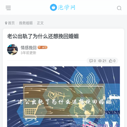
首页
挽救婚姻
正文
老公出轨了为什么还想挽回婚姻
情感挽回
3年前更新
0
21
0