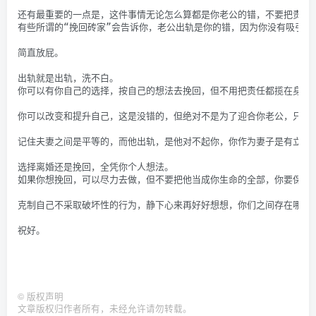
还有最重要的一点是，这件事情无论怎么算都是你老公的错，不要把责任
有些所谓的“挽回砖家”会告诉你，老公出轨是你的错，因为你没有吸引了
简直放屁。
出轨就是出轨，洗不白。
你可以有你自己的选择，按自己的想法去挽回，但不用把责任都揽在身上
你可以改变和提升自己，这是没错的，但绝对不是为了迎合你老公，只是
记住夫妻之间是平等的，而他出轨，是他对不起你，你作为妻子是有立场
选择离婚还是挽回，全凭你个人想法。
如果你想挽回，可以尽力去做，但不要把他当成你生命的全部，你要保持
克制自己不采取破坏性的行为，静下心来再好好想想，你们之间存在哪些
祝好。
©
版权声明
文章版权归作者所有，未经允许请勿转载。