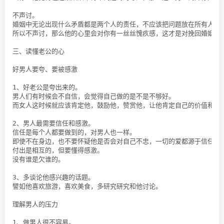
不声讨。
婚姻中无论出现什么矛盾都是两个人的责任，不应该把问题放在所有人面
所以不声讨，那么他的心里会对你有一丝丝愧疚感，这才是对挽回婚姻最
三、读懂老公的心
好男人要夸、要被感激
1、好老公是夸出来的。
男人们有时候会不自信，会觉得自己做的是不是不够好。
而女人这时候就应该肯定他，鼓励他，赞赏他，让他肯定自己的价值和能
2、男人最需要信任和感激。
信任是每个人都要做到的，对男人也一样。
即使不在身边，也不要怀疑他是否会对自己不忠，一切的爱都源于信任。
付出是相互的，但要懂得感激。
没有谁是欠谁的。
3、多谈论他感兴趣的话题。
譬如他喜欢旅游，喜欢美食，多研究研究和他讨论。
理解男人的压力
1、做男人很不容易。