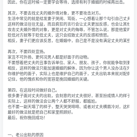
因此，你在这时候一定要学会等待，选择有利于婚姻的时候再出击。
其次，不要去找丈夫的婚外情对象，更不要攻击对方。
生活中常见的就是结发妻子哭闹、骂街，一心想着让那个勾引自己丈夫的“
这样的做法往往无益，而且疯狂的言行会让丈夫更加反感，也会让其他人开
攻击丈夫婚外情的对象，更是对丈夫的侮辱，不管怎么说，那是他爱的人
贬低对方就等于贬低丈夫，这只会招致丈夫的反感和愤怒。
相反，妻子们更应该反思，在婚姻中，自己是不是没有满足丈夫的某些心
再次，不要四处宣扬。
家丑不可外扬，更何况男人都是好面子的动物。
不要想着把丈夫的丑事告诉单位、家人、朋友、孩子，你就能争取到更多
相反，这样的做法只能加速婚姻的解体，因为你让这个男人没办法在外面
你维护他的面子，实际上也是维护自己的面子，丈夫出轨本来就对配偶和
记住，他的愧疚和你的宽容是挽回婚姻的关键。
第四，在这段时间做好自己。
很多妻子面对丈夫的出轨，会刻意的对丈夫很好，甚至扮成情人的样子，
实际上，这样的做法会让两个人都不舒服，都尴尬。
也不要一副天塌了的样子，整天哭哭啼啼、或者对丈夫横眉冷对，这样只
最好的做法就是把自己和家里照顾好。
最后，祝你挽回成功！
一、老公出轨的原因