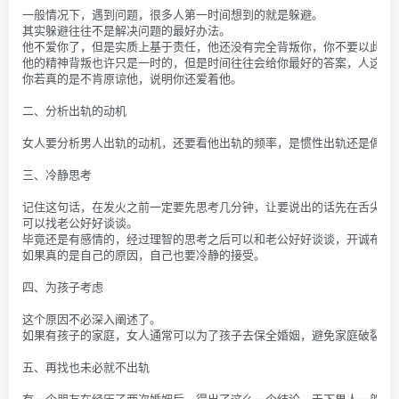
一般情况下，遇到问题，很多人第一时间想到的就是躲避。
其实躲避往往不是解决问题的最好办法。
他不爱你了，但是实质上基于责任，他还没有完全背叛你，你不要以此来
他的精神背叛也许只是一时的，但是时间往往会给你最好的答案，人这一
你若真的是不肯原谅他，说明你还爱着他。
二、分析出轨的动机
女人要分析男人出轨的动机，还要看他出轨的频率，是惯性出轨还是偶然
三、冷静思考
记住这句话，在发火之前一定要先思考几分钟，让要说出的话先在舌尖上
可以找老公好好谈谈。
毕竟还是有感情的，经过理智的思考之后可以和老公好好谈谈，开诚布公
如果真的是自己的原因，自己也要冷静的接受。
四、为孩子考虑
这个原因不必深入阐述了。
如果有孩子的家庭，女人通常可以为了孩子去保全婚姻，避免家庭破裂，
五、再找也未必就不出轨