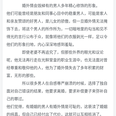
婚外情会毁掉有的男人多年精心修饰的形象。
他们可能曾经是朋友和同事心目中的稳重男人，可能是家人
和亲友赞颂的好男人，是儿女的骄傲，但一旦婚外情无法掩
饰下去，将这个男人的所作所为，一切暗地里的勾当和见不
得光的言行公布于众，就像将他们的衣服剥光一样，足以令
他们的形象扫地，内心深深地感到羞耻。
即使老婆不再追究了，但那些外界的眼光和议论
呢，他无法再行走在光鲜堂皇的职业生涯中，也无法面对曾
经尊重和敬仰他的人，他为了婚外情失去了多年积累的财
富，无形的那些。
所以很多男人在自感尊严崩溃的时候，选择了独自
面对自己错误的结果，他要求离婚，要求补偿妻子来弥补自
己的罪过。
他们觉得，有婚姻的男人有婚外情是可耻的，这亵渎了婚姻
的纯真，但自己已经付出了代价，这就可以互相抵消了。