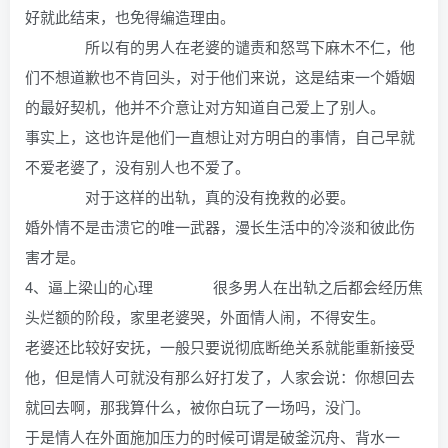
好就此结束，也免得编造理由。
所以有的男人在老婆的谴责和怒骂下麻木不仁，他
们不想道歉也不肯回头，对于他们来说，这是结束一个婚姻
的最好契机，他并不介意让对方知道自己爱上了别人。
事实上，这也许是他们一直想让对方明白的事情，自己早就
不爱老婆了，没有别人也不爱了。
对于这样的出轨，真的没有挽救的必要。
婚外情不是击溃它的唯一武器，漫长生活中的冷淡和彼此伤
害才是。
4、逼上梁山的心理 很多男人在出轨之后都会经历焦
头烂额的阶段，家里老婆哭，外面情人闹，不得安生。
老婆还比较好安抚，一般只要说彻底断绝关系就能重新接受
他，但是情人可就没有那么好打发了，人家会说：你想回去
就回去啊，那我算什么，被你白玩了一场吗，没门。
于是情人在外面施加压力的时候可谓是破釜沉舟、背水一