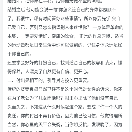
结婚前，把你捧在手心，给你最无微不至的照顾。
结婚之后 他可能会说一句“你怎么连自己的身体都照顾不
了，我很忙，哪有时间管你这些事情”，所以你要先学 会自
己爱自己，否则又怎么指望别人来疼惜你？ 一身体是革命的
本钱，一定要爱惜好，健康的饮食， 正常的作息习惯，适当
的运动量都是日常生活中你可以做到的，记住身体永远是属
于你自己的。
还要学会好好的打扮自己，找到适合自己的妆容和装束，懂
得保养，人漂亮了自然更有自信、更开心。
二、付出是相互的，引导对方投入更重要。
传统的贤妻良母显然已经不是这个时代对女性的诉求，你还
在为了老公为了儿女而活吗？眼里心里除了他们没有自己，
久而久之，不知道从什么时候起这个家，变成了你一个人的
责任，你的付出不再有价值，因为他已经习惯，他觉得理所
当然，你心里的天平会失衡，当你想反抗，发现晚了，因为