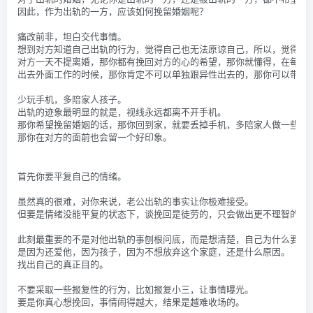
因此，作为出轨的一方，应该如何挽留婚姻呢？
痛改前非，坦白交代事情。
想到对方知道自己出轨的行为，觉得自己也无法原谅自己，所以，觉得即
对方一天不提离婚，那你都有挽回对方的心的希望，那你就懂得，在每次
出去外面工作的时候，那你肯定不可以单独跟异性出去的，那你可以带多
少玩手机，多陪家人孩子。
出轨的迹象最明显的就是，视线永远都离不开手机。
那你希望挽留婚姻的话，那你回到家，就要丢掉手机，多陪家人做一些家
那你在对方的面前也会留一个好印象。
首先你要平复自己的情绪。
虽然真的很难，对你来说，老公出轨的事实让你极难接受。
但要是情绪没能平复的状态下，谈挽回是徒劳的，只会做出更不理智的行
此刻最重要的不是对他出轨的事刨根问底，而是想清楚，自己为什么要挽
是因为还爱他，因为孩子，因为不想放弃这个家庭，还是什么原因。
找出自己的真正目的。
不要采取一些报复性的行为，比如报复小三，让事情曝光。
要是你真心想挽回，事情闹得越大，结果是越难收场的。