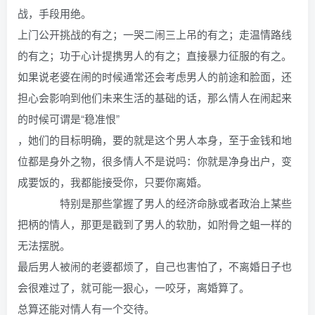
战，手段用绝。
上门公开挑战的有之；一哭二闹三上吊的有之；走温情路线
的有之；功于心计提携男人的有之；直接暴力征服的有之。
如果说老婆在闹的时候通常还会考虑男人的前途和脸面，还
担心会影响到他们未来生活的基础的话，那么情人在闹起来
的时候可谓是“稳准恨”
，她们的目标明确，要的就是这个男人本身，至于金钱和地
位都是身外之物，很多情人不是说吗：你就是净身出户，变
成要饭的，我都能接受你，只要你离婚。
特别是那些掌握了男人的经济命脉或者政治上某些
把柄的情人，那更是戳到了男人的软肋，如附骨之蛆一样的
无法摆脱。
最后男人被闹的老婆都烦了，自己也害怕了，不离婚日子也
会很难过了，就可能一狠心，一咬牙，离婚算了。
总算还能对情人有一个交待。