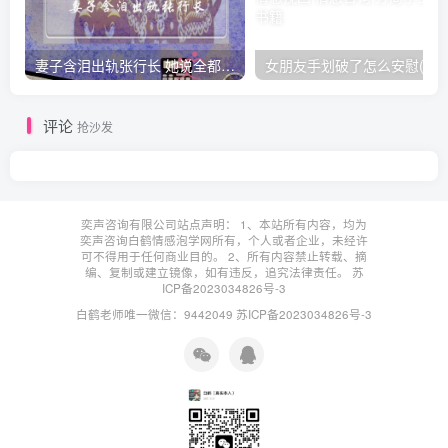
妻子含泪出轨张行长 她说全都是因为家中
女朋友手划破了怎么安慰(女朋友手指
评论
抢沙发
奕声咨询有限公司站点声明： 1、本站所有内容，均为
奕声咨询白鹤情感泡学网所有，个人或者企业，未经许
可不得用于任何商业目的。 2、所有内容禁止转载、摘
编、复制或建立镜像，如有违反，追究法律责任。
苏
ICP备2023034826号-3
白鹤老师唯一微信：9442049
苏ICP备2023034826号-3