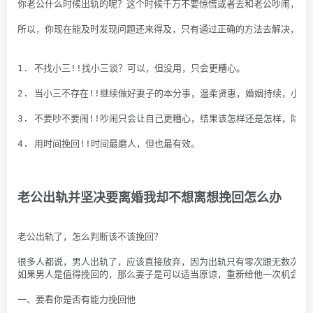
你老公什么时候出轨的呢？这个时候千万不要惊慌或者去和老公吵闹，否
所以，你现在能及时发现问题还来得及，只有通过正确的方法去解决，还
1. 不找小三!!找小三谈？可以，但没用，只会更糟心。
2. 当小三不存在!!继续做好妻子的本分事，温柔贤惠，婚姻持续，小
3. 不要吵不要闹!!吵闹只会让自己更糟心，结果该怎样还是怎样，除了
4. 用时间挽回!!时间最磨人，但也最有效。
老公出轨并坚决要离婚我却不想离想挽回怎么办
老公出轨了，怎么判断该不该挽回？
很多人都说，男人出轨了，应该直接放弃，因为出轨只有零次跟无数次的
如果男人是值得挽回的，那么妻子是可以适当原谅，重新给他一次机会的
一、要看你是否有能力挽回他