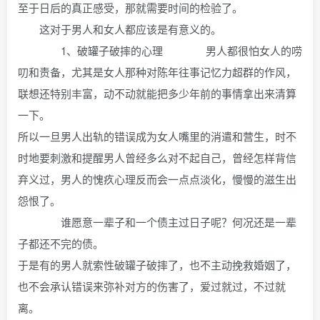
至于日后的真正感受，那就需要时间的检验了。
这对于男人和女人都应该是有意义的。
1、破罐子破摔的心理 男人都很怕女人的唠
叨和责备，尤其是女人那种对陈年往事记忆力超群的作风，
联想还特别丰富，动不动就能把多少年前的事情拿出来清算
一下。
所以一旦男人出轨的错误成为女人嘴里的消遣和营生，时不
时地要刺激和提醒男人曾经多么对不起自己，曾经怎样背信
弃义过，男人的愧疚心理反而会一点点淡化，慢慢的滋生出
怨恨了。
谁愿意一辈子和一个债主过日子呢？何况还是一辈
子都还不完的债。
于是有的男人就索性破罐子破摔了，也不主动挽救婚姻了，
也不会承认错误来弥补对方的伤害了，爱过就过，不过就
离。