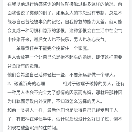
在我以前进行情感咨询的时候就接触过很多这样的情况，前
面我也说了类似的例子，如果女人的抱怨没有节制，总是不
能忘自己曾经被辜负的记忆，自我修复的能力太差，就可能
会变成一种习惯和隐形的怨恨，这种怨恨会在生活中在空气
中传染开来，最后女人也不快乐，男人也灰心丧气。
单靠责任并不能完全挽留住一个家庭。
男人会放弃一个让自己总是抬不起头的婚姻，即使这样需要
背负所有的责难。
他们会希望自己活得轻松一些，不要永远都做一个罪人。
2、破釜沉舟的心理 相对于破罐子破摔的男人，还有
一种男人也会不完全为了感情的因素而离婚，那就是那种因
为出轨而导致内外交困，不知道怎么选择的男人。
和前一类男人一样，最后他们也是觉得自己已经受制于人
了，有把柄在伴侣手中，估计以后也没什么好日子过，倒不
如现在破釜沉舟的往前闯。