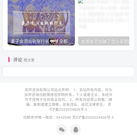
妻子含泪出轨张行长 她说全都是因为家中
女朋友手划破了怎么安慰(女朋友手指
评论
抢沙发
奕声咨询有限公司站点声明： 1、本站所有内容，均为
奕声咨询白鹤情感泡学网所有，个人或者企业，未经许
可不得用于任何商业目的。 2、所有内容禁止转载、摘
编、复制或建立镜像，如有违反，追究法律责任。
苏
ICP备2023034826号-3
白鹤老师唯一微信：9442049
苏ICP备2023034826号-3