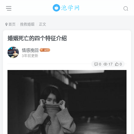
首页
挽救婚姻
正文
婚姻死亡的四个特征介绍
情感挽回
3年前更新
0
17
0