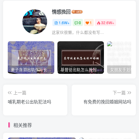
情感挽回
1.6W+
0
1
32.6W+
这家伙很懒，什么都没有写...
妻子含泪出轨张行长 她说全都是因为家中
基督徒出轨怎么挽回婚姻(基督徒面对出轨婚姻)
上一篇
下一篇
哺乳期老公出轨犯法吗
有免费的挽回婚姻网站吗
相关推荐