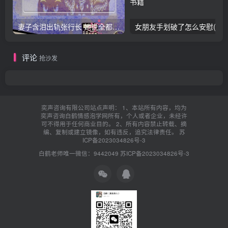
妻子含泪出轨张行长 她说全都是因为家中
女朋友手划破了怎么安慰(女朋友手指
评论
抢沙发
奕声咨询有限公司站点声明： 1、本站所有内容，均为
奕声咨询白鹤情感泡学网所有，个人或者企业，未经许
可不得用于任何商业目的。 2、所有内容禁止转载、摘
编、复制或建立镜像，如有违反，追究法律责任。
苏
ICP备2023034826号-3
白鹤老师唯一微信：9442049
苏ICP备2023034826号-3