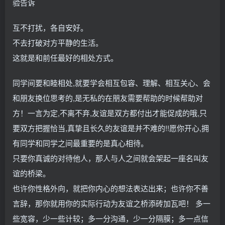
验告诉
互不打扰，各自安好。
不去打破对方平静的生活。
这就是和前任最好的相处方式。
同学间要和睦相处,就要学会相互包容、理解、相互关心、会
和朋友换位思考的,是无私的在朋友需要帮助的时候帮助对
方！一言为定,不离不弃,友谊是双方都付出才能促成的哦,只
要双方把握恰当,真挚且长久的友谊是并不难的!!愿你开心,拥
有同学和同学之间最重要的是真心相待。
只要你真诚的对待他人，那人与人之间就会架起一座名叫友
谊的桥梁。
也许你性格外向，就把你内心的想法表达出来；也许你不善
言辞，那你就用你的实际行动为友谊之桥添砖加瓦吧！ 多一
些宽容，少一些计较；多一分沟通，少一分隔膜；多一点信