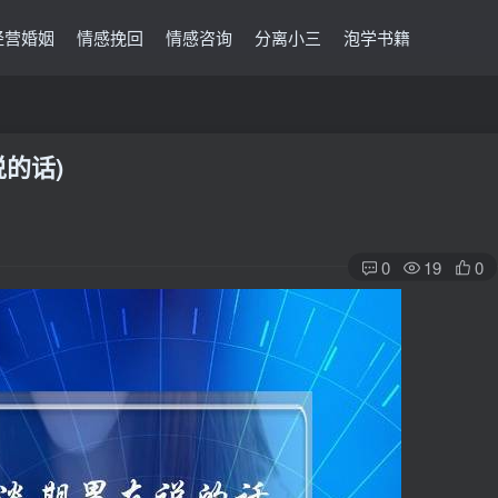
经营婚姻
情感挽回
情感咨询
分离小三
泡学书籍
的话)
0
19
0