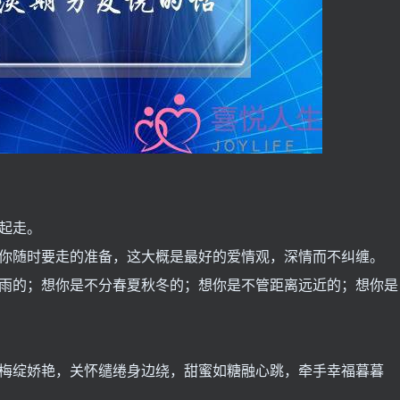
起走。
了你随时要走的准备，这大概是最好的爱情观，深情而不纠缠。
下雨的；想你是不分春夏秋冬的；想你是不管距离远近的；想你是
如梅绽娇艳，关怀缱绻身边绕，甜蜜如糖融心跳，牵手幸福暮暮