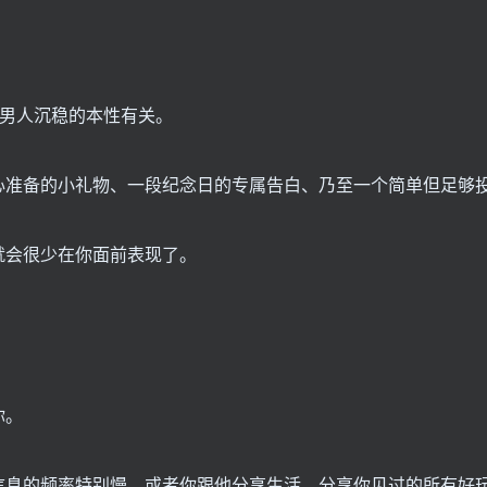
。
与男人沉稳的本性有关。
心准备的小礼物、一段纪念日的专属告白、乃至一个简单但足够
就会很少在你面前表现了。
你。
信息的频率特别慢，或者你跟他分享生活，分享你见过的所有好