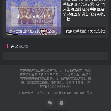
妻子含泪出轨张行长 她说全都是因为家中
女朋友手划破了怎么安慰(女朋友手指
评论
抢沙发
奕声咨询有限公司站点声明： 1、本站所有内容，均为
奕声咨询白鹤情感泡学网所有，个人或者企业，未经许
可不得用于任何商业目的。 2、所有内容禁止转载、摘
编、复制或建立镜像，如有违反，追究法律责任。
苏
ICP备2023034826号-3
白鹤老师唯一微信：9442049
苏ICP备2023034826号-3