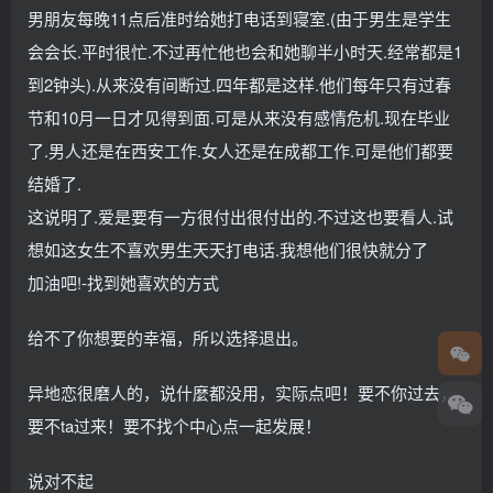
男朋友每晚11点后准时给她打电话到寝室.(由于男生是学生
会会长.平时很忙.不过再忙他也会和她聊半小时天.经常都是1
到2钟头).从来没有间断过.四年都是这样.他们每年只有过春
节和10月一日才见得到面.可是从来没有感情危机.现在毕业
了.男人还是在西安工作.女人还是在成都工作.可是他们都要
结婚了.
这说明了.爱是要有一方很付出很付出的.不过这也要看人.试
想如这女生不喜欢男生天天打电话.我想他们很快就分了
加油吧!-找到她喜欢的方式
给不了你想要的幸福，所以选择退出。
异地恋很磨人的，说什麼都没用，实际点吧！要不你过去，
要不ta过来！要不找个中心点一起发展！
说对不起