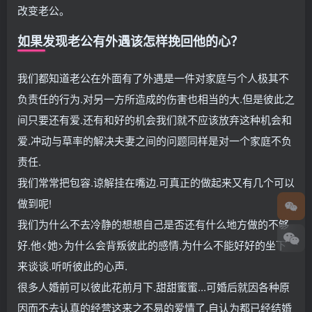
改变老公。
如果发现老公有外遇该怎样挽回他的心？
我们都知道老公在外面有了外遇是一件对家庭与个人极其不
负责任的行为.对另一方所造成的伤害也相当的大.但是彼此之
间只要还有爱.还有和好的机会我们就不应该放弃这种机会和
爱.冲动与草率的解决夫妻之间的问题同样是对一个家庭不负
责任.
我们常常把包容.谅解挂在嘴边.可真正的做起来又有几个可以
做到呢!
我们为什么不去冷静的想想自己是否还有什么地方做的不够
好.他<她>为什么会背叛彼此的感情.为什么不能好好的坐下
来谈谈.听听彼此的心声.
很多人婚前可以彼此花前月下.甜甜蜜蜜...可婚后就因各种原
因而不去认真的经营这来之不易的爱情了.自认为都已经结婚