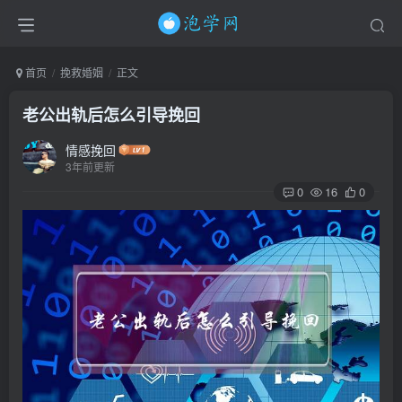
首页
挽救婚姻
正文
老公出轨后怎么引导挽回
情感挽回
3年前更新
0
16
0