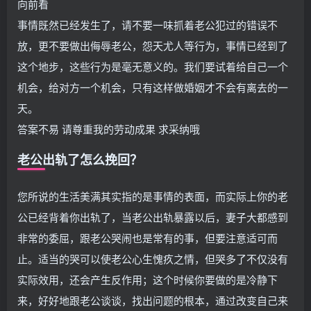
向前看
事情既然已经发生了，请不要一味抓着老公犯过的错误不
放，更不要做出侮辱老公，怨天尤人等行为，事情已经到了
这个地步，这些行为是毫无意义的。我们要试着给自己一个
机会，给对方一个机会，只有这样做婚姻才不会有离去的一
天。
答案不易 请尊重我的劳动成果 求采纳哦
老公出轨了怎么挽回？
您所说的生活美满其实指的是事情的表面，而实际上你的老
公已经背着你出轨了，当老公出轨暴露以后，妻子大都感到
非常的委屈，跟老公哭闹也是常有的事，但要注意适可而
止。适当的哭可以使老公心生愧疚之情，但哭多了不仅没有
实际效用，还会产生反作用；这个时候你要做的是冷静下
来，好好地跟老公谈谈，找出问题的根本，通过改变自己来