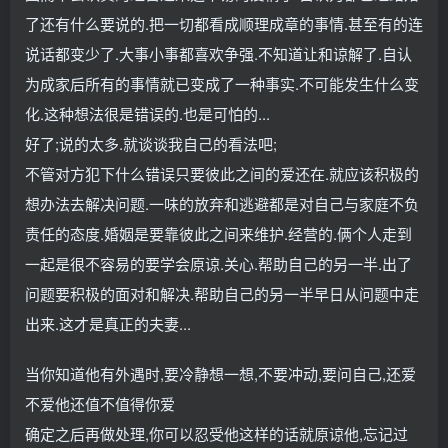
了还有什么要说的.把一切都看成顺理成章的事情.甚至有的连
说话都变少了.大事小事都喜欢争强.不知道让和谅解了.自认
为成家后所有的事情就已变成了一种事实.不可能发生什么变
化.这种想法很是错误的.也是可怕的...
好了;说的太多.就谈谈我自己的看法吧;
不管对方犯下什么错误只要彼此之间的爱还在.就应该积极的
想办法去解决问题.一味的放弃和逃避都是对自己与家庭不负
责任的态度.婚姻是要靠彼此之间来维护.经营的.俩个人走到
一起是很不容易的要学会原谅.关心.帮助自己的另一半.出了
问题要积极的面对和解决.帮助自己的另一半早日从问题中走
出来.这才是真正的夫妻...
当你知道他有外遇时,要冷静想一想,不要冲动,要问自己,还爱
不爱他还值不值得你爱
确定之后再做处理,你可以忍受他这样的话就原谅他,忘记过