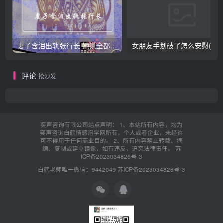
妻子含泪出轨张行长 她说全都是因为家中
女朋友手划破了怎么安慰(女朋友手指
评论
抢沙发
奕声咨询有限公司站点声明： 1、本站所有内容，均为
奕声咨询白鹤情感泡学网所有，个人或者企业，未经许
可不得用于任何商业目的。 2、所有内容禁止转载、摘
编、复制或建立镜像，如有违反，追究法律责任。
苏
ICP备2023034826号-3
白鹤老师唯一微信：9442049
苏ICP备2023034826号-3