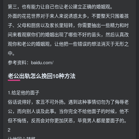
第三，也有能力让自己也让老公建立正确的婚姻观。
外面的花花世界对于来人来说诱惑太多，不要整天只围着孩
子、父母和厨房以及家长里短转，你需要抽出一些精力和时
间来看观察你们的婚姻出现了哪些不好的苗头，然后认真改
观你和老公的婚姻观，让他把一些错误的想法消灭于无形之
中。
参考资料：baidu.com/
老公出轨怎么挽回10种方法
1.给足他的面子
俗话说得好，家丑不可外扬。遇到这种事情切勿为了侮辱老
公，而向别人谈及此事。当你完全不给他面子的时候，他不
但不悔悟，反而会对你更加厌恶，毕竟男人都是要面子的。
2
让他回心转移