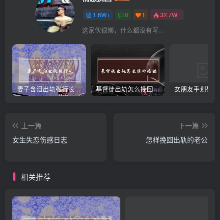
1.6W+
0
1
32.7W+
这家伙很懒，什么都没有写...
妻子含泪出轨张行长 她说全都是因为家中
基督徒出轨怎么挽回婚姻(基督徒面对出轨婚姻)
上一篇
下一篇
女生失恋伤感日志
怎样挽回出轨的老公
相关推荐