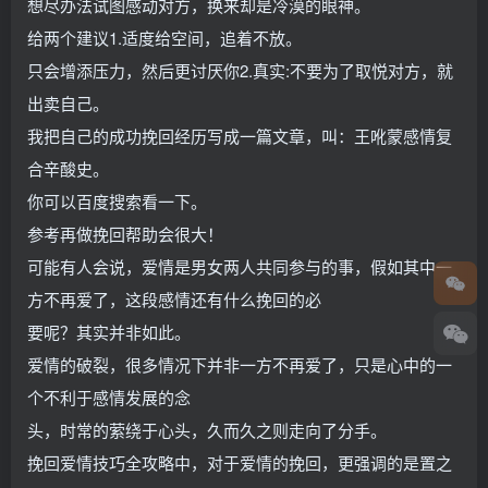
想尽办法试图感动对方，换来却是冷漠的眼神。
给两个建议1.适度给空间，追着不放。
只会增添压力，然后更讨厌你2.真实:不要为了取悦对方，就
出卖自己。
我把自己的成功挽回经历写成一篇文章，叫：王吪蒙感情复
合辛酸史。
你可以百度搜索看一下。
参考再做挽回帮助会很大！
可能有人会说，爱情是男女两人共同参与的事，假如其中一
方不再爱了，这段感情还有什么挽回的必
要呢？其实并非如此。
爱情的破裂，很多情况下并非一方不再爱了，只是心中的一
个不利于感情发展的念
头，时常的萦绕于心头，久而久之则走向了分手。
挽回爱情技巧全攻略中，对于爱情的挽回，更强调的是置之