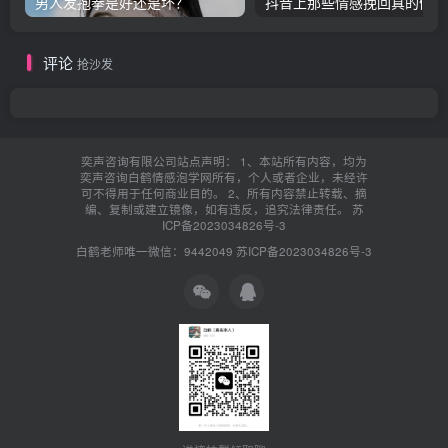
男人发抱拳是好还是坏？
抖音上那些情感挽回真的假的
评论
抢沙发
奕声咨询有限公司站点声明： 1、本站所有内容，均为
奕声咨询白鹤情感泡学网所有，个人或者企业，未经许
可不得用于任何商业目的。 2、所有内容禁止转载、摘
编、复制或建立镜像，如有违反，追究法律责任。
苏
ICP备2023034826号-3
白鹤老师唯一微信：9442049
苏ICP备2023034826号-3