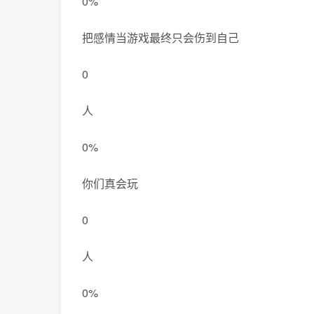
0%
把感情当游戏最终只会伤到自己
0
人
0%
你们真会玩
0
人
0%