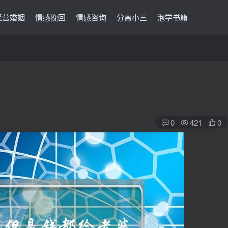
经营婚姻
情感挽回
情感咨询
分离小三
泡学书籍
0
421
0