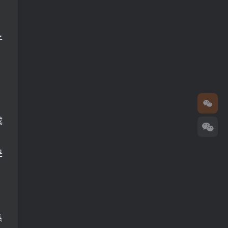
子
成
是
系