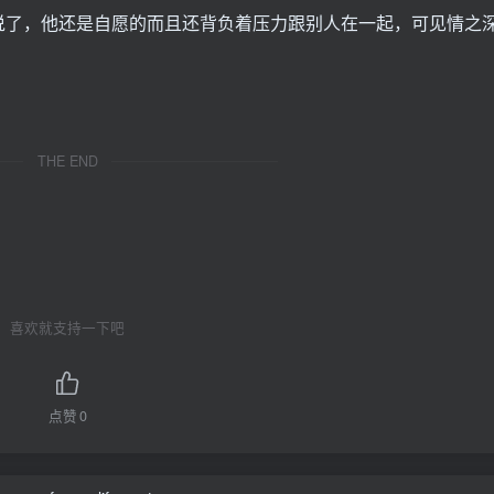
说了，他还是自愿的而且还背负着压力跟别人在一起，可见情之
THE END
喜欢就支持一下吧
点赞
0