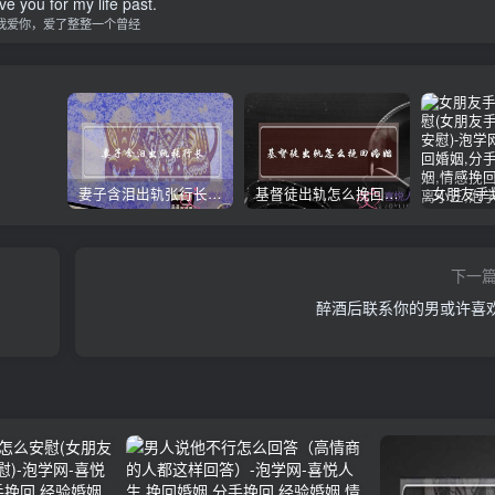
ove you for my life past.
我爱你，爱了整整一个曾经
妻子含泪出轨张行长 她说全都是因为家中
基督徒出轨怎么挽回婚姻(基督徒面对出轨婚姻)
下一
醉酒后联系你的男或许喜