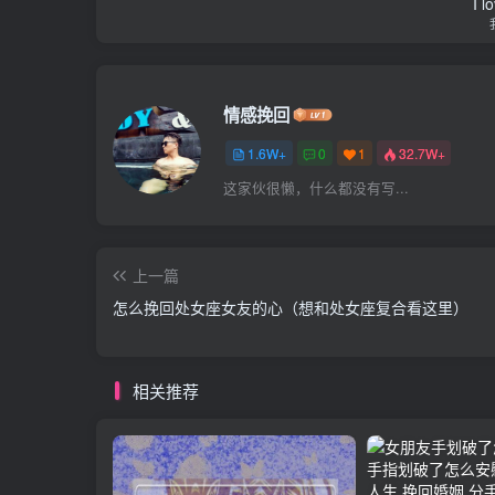
I l
情感挽回
1.6W+
0
1
32.7W+
这家伙很懒，什么都没有写...
上一篇
怎么挽回处女座女友的心（想和处女座复合看这里）
相关推荐