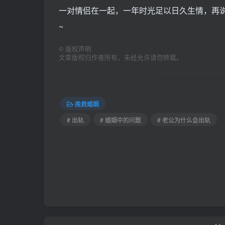
一对情侣在一起，一年时光足以日久生情，再
~
©
版权声明
文章版权归作者所有，未经允许请勿转载。
挽救婚姻
# 出轨
# 婚姻中的问题
# 老公为什么会出轨