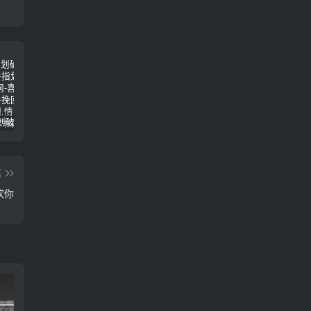
女朋友手划破了怎么安慰(女朋友手指划破了怎么安慰)
男人说他不行怎么回答（高情商的人都这样回答）
怎么才能让老婆出轨
篇
欢你