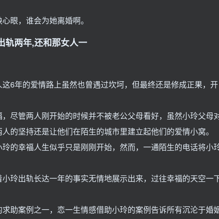
缺心眼，谁会为她离婚啊。
出轨两年,还和那女人一
人这6年的爱情路上虽然也曾遇过坎坷，但最终还是修成正果，开
福，尽管两人刚开始的时候并不被老公父母看好，虽然小玲父母
两人的坚持还是让他们在陌生的城市里建立起他们的爱情小窝。
小玲的幸福人生似乎只是刚刚开始，然而，一通陌生的电话将小
着小玲出轨长达一年的事实无情地展示出来，过往幸福的天空一
的求助案例之一，恋一生情感借助小玲的案例告诉所有沉沦于婚