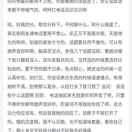
你的预备的都用不上呢、你跟着她的话题走了、女生说起话
来都不带喘气的、呵呵打电话见识见识吧
哇，好高的分。帮你分析下。平时聊什么，到什么程度了。
其实和网友通电话要用平常心。反正又不是面对面，天南地
北的吹呗，别搞的紧张兮兮的，话题要自然不做作。可以夸
她声音好听啊，脑袋灵活点，多找几个话题试探，看她对哪
个有兴趣就深入，这叫发掘共同点。当然选的时候要选你比
较会的，要不然你圆不过来。有点耐心，她说话的时候一定
认真听完，别打岔。你说话表达东西的时候语速慢点，免得
她听不清。别想那么复杂，以后打多了就习惯了 追问： 该说
些什么话题啊 回答： 电话接起来先就是听到声音了吧，只要
不难听你都夸她声音好听。形容词不用我给你找了吧，这点
功力你应该有。然后就是她的回应了。话匣子不就打开了
吗。随机应变啊。我不认识她，也不知道啥套路，看你自己
了。那么多字不给我分都对不起我手机键盘