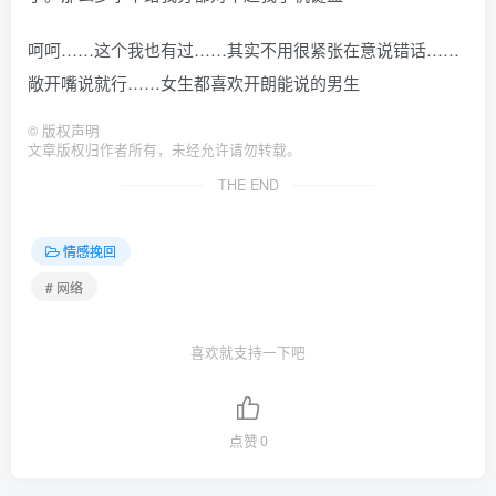
呵呵……这个我也有过……其实不用很紧张在意说错话……
敞开嘴说就行……女生都喜欢开朗能说的男生
©
版权声明
文章版权归作者所有，未经允许请勿转载。
THE END
情感挽回
# 网络
喜欢就支持一下吧
点赞
0