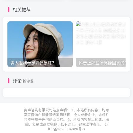
相关推荐
男人发抱拳是好还是坏？
抖音上那些情感挽回真的假的
评论
抢沙发
奕声咨询有限公司站点声明： 1、本站所有内容，均为
奕声咨询白鹤情感泡学网所有，个人或者企业，未经许
可不得用于任何商业目的。 2、所有内容禁止转载、摘
编、复制或建立镜像，如有违反，追究法律责任。
苏
ICP备2023034826号-3