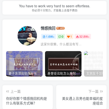
You have to work very hard to seem effortless.
你必须十分努力，才能看上去毫不费劲
情感挽回
1.6W+
0
1
32.8W+
这家伙很懒，什么都没有写...
妻子含泪出轨张行长 她说全都是因为家中
基督徒出轨怎么挽回婚姻(基督徒面对出轨婚姻)
上一篇
下一篇
你好你那个情感挽回机构是
美女遇上丑男也能幸福的星
什么有联系方式嘛？
座组合