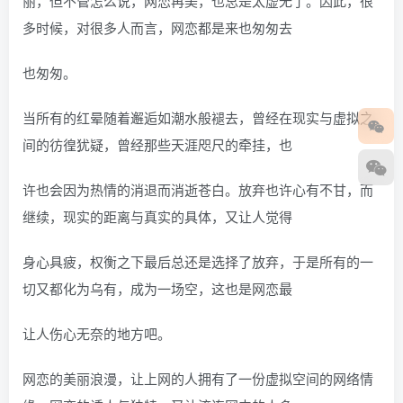
丽，但不管怎么说，网恋再美，也总是太虚无了。因此，很
多时候，对很多人而言，网恋都是来也匆匆去
也匆匆。
当所有的红晕随着邂逅如潮水般褪去，曾经在现实与虚拟之
间的彷徨犹疑，曾经那些天涯咫尺的牵挂，也
许也会因为热情的消退而消逝苍白。放弃也许心有不甘，而
继续，现实的距离与真实的具体，又让人觉得
身心具疲，权衡之下最后总还是选择了放弃，于是所有的一
切又都化为乌有，成为一场空，这也是网恋最
让人伤心无奈的地方吧。
网恋的美丽浪漫，让上网的人拥有了一份虚拟空间的网络情