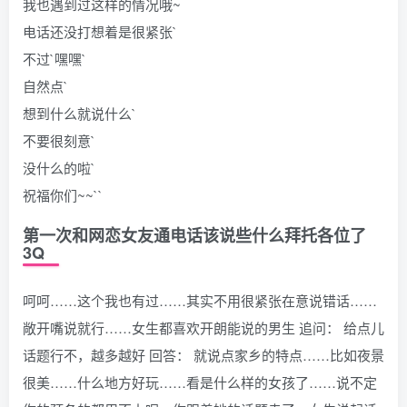
我也遇到过这样的情况哦~
电话还没打想着是很紧张`
不过`嘿嘿`
自然点`
想到什么就说什么`
不要很刻意`
没什么的啦`
祝福你们~~``
第一次和网恋女友通电话该说些什么拜托各位了
3Q
呵呵……这个我也有过……其实不用很紧张在意说错话……
敞开嘴说就行……女生都喜欢开朗能说的男生 追问： 给点儿
话题行不，越多越好 回答： 就说点家乡的特点……比如夜景
很美……什么地方好玩……看是什么样的女孩了……说不定