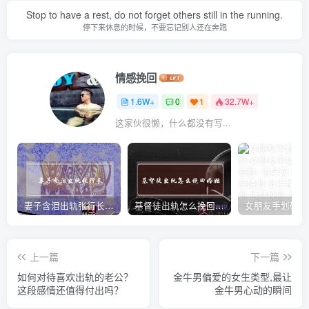
Stop to have a rest, do not forget others still in the running.
停下来休息的时候，不要忘记别人还在奔跑
情感挽回
1.6W+
0
1
32.7W+
这家伙很懒，什么都没有写...
妻子含泪出轨张行长 她说全都是因为家中
基督徒出轨怎么挽回婚姻(基督徒面对出轨婚姻)
上一篇
下一篇
如何对待喜欢出轨的老公？
金牛男偏爱的女生类型,最让
这段感情还值得付出吗？
金牛男心动的瞬间