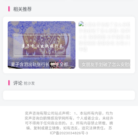
相关推荐
妻子含泪出轨张行长 她说全都是因为家中
女朋友手划破了怎么安慰(女朋友手指
评论
抢沙发
奕声咨询有限公司站点声明： 1、本站所有内容，均为
奕声咨询白鹤情感泡学网所有，个人或者企业，未经许
可不得用于任何商业目的。 2、所有内容禁止转载、摘
编、复制或建立镜像，如有违反，追究法律责任。
苏
ICP备2023034826号-3