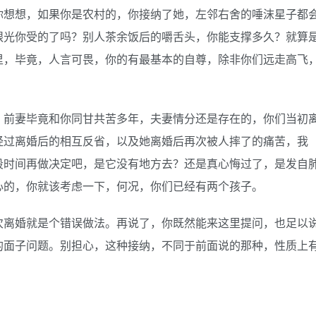
你想想，如果你是农村的，你接纳了她，左邻右舍的唾沫星子都
眼光你受的了吗？别人茶余饭后的嚼舌头，你能支撑多久？就算
里，毕竟，人言可畏，你的有最基本的自尊，除非你们远走高飞
。前妻毕竟和你同甘共苦多年，夫妻情分还是存在的，你们当初
经过离婚后的相互反省，以及她离婚后再次被人摔了的痛苦，我
段时间再做决定吧，是它没有地方去？还是真心悔过了，是发自
心的，你就该考虑一下，何况，你们已经有两个孩子。
次离婚就是个错误做法。再说了，你既然能来这里提问，也足以
的面子问题。别担心，这种接纳，不同于前面说的那种，性质上