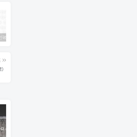
女朋友手划破了怎么安慰(女朋友手指划破了怎么安慰)
男人说他不行怎么回答（高情商的人都这样回答）
怎么才能让老婆出轨
篇
里）