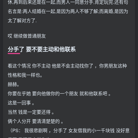
休,再到后来还是在一起,而男人一同意分手,肯定玩完.还有句
名言是:两人结婚在一起,是因为两人不够了解;而离婚,是因为
太了解对方了.
哎 继续做普通朋友
分手了 要不要主动和他联系
看这个情况 你不主动 他是不会主动找你了 ，你男朋友这种
性格和我一样也。
赫赫。
你要在乎她 要向他做你的一个朋友 就和他联系吧 。
这是一回事 。
当然 钱是一定要还得 。
俩个人分开 要清清楚楚的 。
（PS： 我很悲剧啊 ，分手了 女友借我的小一千块钱 没好意