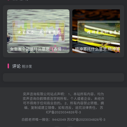
女生发个囧是什么意思（表情囧的含义）
评论
抢沙发
奕声咨询有限公司站点声明： 1、本站所有内容，均为
奕声咨询白鹤情感泡学网所有，个人或者企业，未经许
可不得用于任何商业目的。 2、所有内容禁止转载、摘
编、复制或建立镜像，如有违反，追究法律责任。
苏
ICP备2023034826号-3
白鹤老师唯一微信：9442049
苏ICP备2023034826号-3