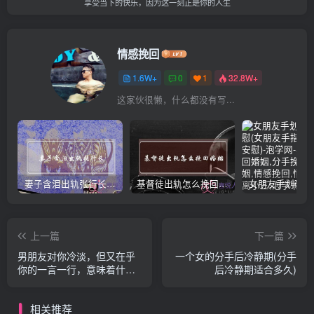
享受当下的快乐，因为这一刻正是你的人生
情感挽回
1.6W+
0
1
32.8W+
这家伙很懒，什么都没有写...
妻子含泪出轨张行长 她说全都是因为家中
基督徒出轨怎么挽回婚姻(基督徒面对出轨婚姻)
上一篇
下一篇
男朋友对你冷淡，但又在乎
一个女的分手后冷静期(分手
你的一言一行，意味着什
后冷静期适合多久)
么？
相关推荐