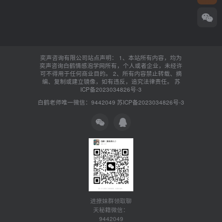
奕声咨询有限公司站点声明： 1、本站所有内容，均为
奕声咨询白鹤情感泡学网所有，个人或者企业，未经许
可不得用于任何商业目的。 2、所有内容禁止转载、摘
编、复制或建立镜像，如有违反，追究法律责任。
苏
ICP备2023034826号-3
白鹤老师唯一微信：9442049
苏ICP备2023034826号-3
进撩妹群领取聊
天秘籍微信：
9442049