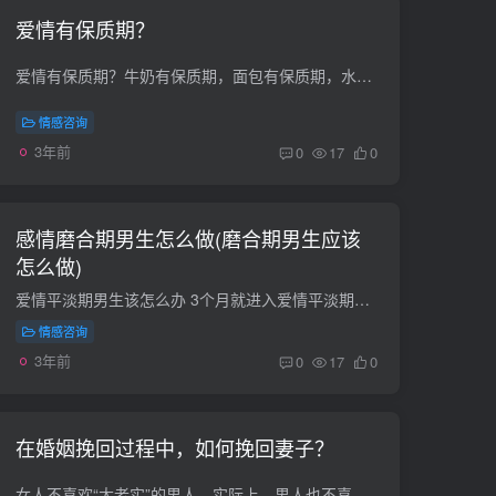
爱情有保质期？
爱情有保质期？牛奶有保质期，面包有保质期，水果有保质期，连卫生纸也有保质期，那么，爱情有保质期吗？又是多长时间呢？四月，这个城市经过一番乍暖乍晴后，又在风雨飘摇之中了，人们又不得不...
情感咨询
3年前
0
17
0
感情磨合期男生怎么做(磨合期男生应该
怎么做)
爱情平淡期男生该怎么办 3个月就进入爱情平淡期算是比较短的了 我觉得判断是不是平淡期了，主要是看他还在不在乎你吧 我最近一个好朋友也进入平淡期了，男朋友对她的总是不回，也不打，但是当她...
情感咨询
3年前
0
17
0
在婚姻挽回过程中，如何挽回妻子？
女人不喜欢“太老实”的男人，实际上，男人也不喜欢“太老实”的女人。总之一句话，要想提升自己的婚姻竞争力，做太太，不要太“老实”。如何挽回妻子一：要知道老婆离婚的外因老婆要离婚，有时...