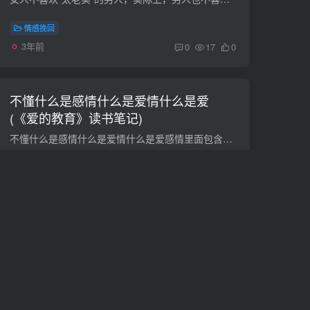
情感挽回
3年前
0
17
0
不懂什么是感情什么是爱情什么是爱
(《爱的教育》读书笔记)
不懂什么是感情什么是爱情什么是爱感情里面包含了爱情、亲情、友情等等。只要是爱都是感情！ 可，爱情包含着爱和情感 爱一个人很简单，可是，要在有感情的基础上爱！《爱的教育》读书笔记爱，好...
情感咨询
3年前
0
16
0
什么是爱情？爱情的定义是什么？(有关
爱的作文（300字）)
什么是爱情？爱情的定义是什么？我淫你荡是爱情？尊重？信任？理解？包容？宽容？是定义有关爱的作文（300字）父母的爱 那是一个天色昏暗的傍晚，窗外狂风大作，我打扫完教室里的卫生开始收拾书...
情感咨询
3年前
0
16
0