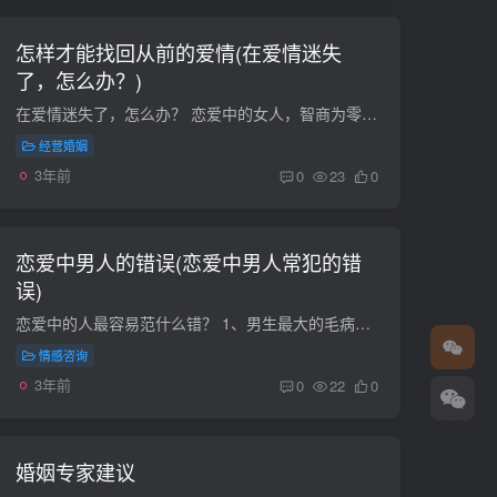
怎样才能找回从前的爱情(在爱情迷失
了，怎么办？)
在爱情迷失了，怎么办？ 恋爱中的女人，智商为零！有话很有道理！ 但是我要说。恋爱中的女人，智商为负（付），付出的付！女人，你可以为你爱的男人付出，但前提是，你要活的快乐、要活出自我！...
经营婚姻
3年前
0
23
0
恋爱中男人的错误(恋爱中男人常犯的错
误)
恋爱中的人最容易范什么错？ 1、男生最大的毛病——滥情 这里说的是“滥情”，而不是“花心”。花心是一种心态，而滥情是一种状态。如果说花心是男人的天性，那么滥情则是一种彻底的错误。你可...
情感咨询
3年前
0
22
0
婚姻专家建议