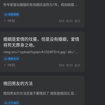
有专家提议婚姻的有效期应该改为7年，假如结婚证有效期为7年，会怎么样？ 最近有专家指出，结婚证有效期7年，称结婚证也应该像驾驶证、身份证等证件一样要有个有效期，到期后婚姻自动解除，并且...
挽救婚姻
3年前
0
21
0
婚姻是爱情的坟墓，但是没有婚姻，爱情
将死无葬身之地。
˂img src=\'/upload/tupian/A1D29FD16.jpg\' alt=\'婚姻是爱情的坟墓，但是没有婚姻，爱情将死无葬身之地。\' /˃婚姻是爱情的坟墓，但是没有婚姻，爱情将死无葬身之地。其实这句话很片面 说婚...
情感咨询
3年前
0
21
0
挽回男友的方法
挽回男友的方法还是不要挽回了,我就是挽回过,现在觉得还是不挽回的好,也并不是他对我不好,可能是我不知道什么是爱情吧.命中注定我爱你是谁演的？结局怎样？ 命中注定我爱你是台湾2008年度三立电...
分手挽回