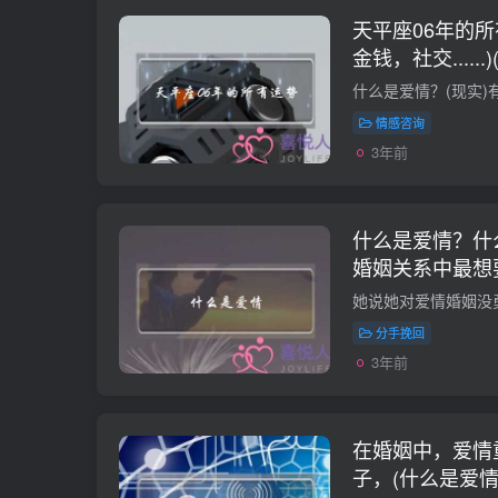
天平座06年的
金钱，社交....
现？)
情感咨询
3年前
什么是爱情？什
婚姻关系中最想
分手挽回
3年前
在婚姻中，爱情
子，(什么是爱