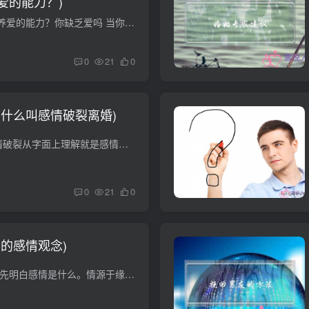
爱的能力？)
什么是爱情？如何培养爱的能力？你缺乏爱吗 当你强迫自己去爱一个人 看清楚 是\'强迫\' 爱一个人 并不应该是这种态度 当你意识到自己该去关心一个人的时候 那已经说明 你并不关心他 你的关心只...
0
21
0
(什么叫感情破裂离婚)
什么是感情破裂` 感情破裂从字面上理解就是感情遇到了危机,双方产生矛盾,进而导致感情破裂... 没感觉就是可能两个人在一起时间长了,彼此太了解对方,没有了当初的新鲜与刺激,就慢慢的没了感觉......
0
21
0
的感情观念)
如何正确对待感情 首先明白感情是什么。情源于缘，是男女之间的默契，喜欢，依恋，也是两个人互补的天性使然。两个人从相识到相知到相爱相守，这是一个很不容易的过程，怎么让这段感情一直维持...