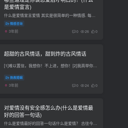
是爱情宣言)
什么是爱情宣言爱情 其实是很简单的一种情感. 每个人在一身当中都会遇到许多人. 有你爱的人.爱你的人. 有时你会很迷茫. 在想.到底选择谁比较好. 其实.这些只要跟着自己的感觉走就好. 在这个时候...
情感咨询
3年前
0
26
0
超甜的古风情话，甜到炸的古风情话
[1]难以置信，我想你！不上进，想你！[2]我高举你，你带我走向世界。[3]我是屋檐上的三寸雪，你是人间的惊喜客。[4]你像一个春风和一个百花齐放的气味，横扫山川。[5]当我半辈子兵，让你说说桑...
挽救婚姻
3年前
0
24
0
对爱情没有安全感怎么办(什么是爱情最
好的回答一句话)
什么是爱情最好的回答一句话什么是爱情？ 古往今来，爱最是折磨人心，只是这前前后后，纷乱世间，以爱为题的人或事，多多少少让人感叹也让人惋惜。 爱是一种情感，一种说不清，道不明的缥缈之态...