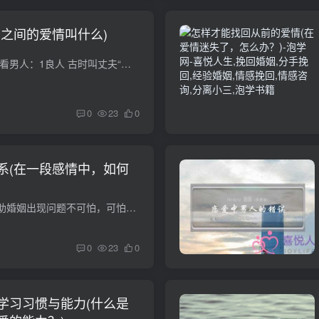
女之间的爱情叫什么)
古代称爱情叫什么 先看男人：1良人 古时叫丈夫“良人”，好听吧！从中我们不难看到古代丈夫们光辉高大的形象，估计那时的男人们是说有贪污腐败，泡小蜜的吧。 古诗里就有“妾家高楼连苑起，良人...
0
23
0
系(在一段感情中，如何
)
免费婚姻调解专家求助婚姻出现问题不可怕，可怕的是你的态度，和合术也能挽回感情的怎样调解夫妻关系爱情本来就是靠双方感官维持的，一定的距离、一定的空间才能让双方拥有那么一点点的神秘与隐...
0
23
0
学习习惯与能力(什么是