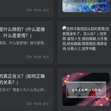
0
24
0
是什么样的？(什么是缘
，什么是爱情？)
什么是缘分，什么是情感，什么是爱情？缘与爱情本是一家啊!就不要太强求.好多人,好多事.都在等你..爱情本就是一部忧伤的童话 任何一个读过它的人,都曾经或多或少留下过遗憾,当我们读完之后,.都...
0
24
0
的真正含义？(如何正确
的关系？)
你怎样理解爱情的真正含义？情是人与人心与心的交流和融合，爱是深沉而专一的喜爱。爱情是一种感觉，一种体味，美好而苦涩。的确，要给爱情下定义是很困难的。我只能说：在灵魂中，爱是一种占支...
0
23
0