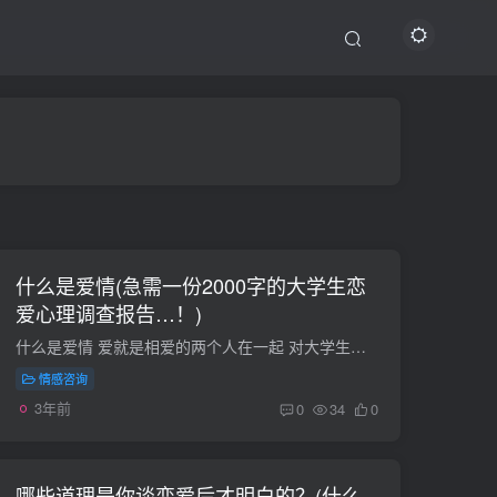
什么是爱情(急需一份2000字的大学生恋
爱心理调查报告…！)
什么是爱情 爱就是相爱的两个人在一起 对大学生爱情观与恋爱行为的看法大学应该找一个能理解并支持自己的人，将来一旦分手了，也可以做蓝颜知己急需一份2000字的大学生恋爱心理调查报告…！法国...
情感咨询
3年前
0
34
0
哪些道理是你谈恋爱后才明白的？(什么