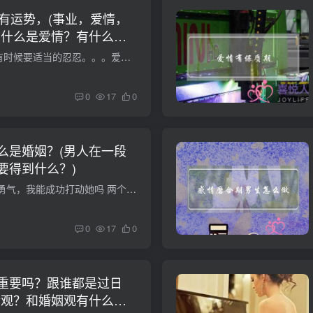
所有运势，(事业，爱情，
..)(什么是爱情？有什么表
什么是爱情？(现实)有时候要适当的忍忍。。。爱情需要两个人的相互理解。。。天平座06年的所有运势，(事业，爱情，金钱，社交......)天秤座2006年运程 天秤座(9.24-10.23) 2006年是天秤座才华洋...
0
17
0
么是婚姻？(男人在一段
要得到什么？)
她说她对爱情婚姻没勇气，我能成功打动她吗 两个人在一起，总是需要互相迁就的。相信只要你有稍稍的改变，那位女生还是会被 你打动的。也会愿意为你改变的。加油哦。 什么是爱情？什么是婚姻？...
0
17
0
重要吗？跟谁都是过日
情观？和婚姻观有什么区