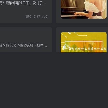
在婚姻中，爱情重要吗？跟谁都是过日子，爱对于婚姻来说至关重要！ 没有爱的婚姻根本算不得婚姻！ 即使勉强成婚，也是不可能幸福的！什么是爱情观？和婚姻观有什么区别？爱情观是爱自己所爱，具...
0
17
0
有没有关于恋爱心理咨询师 恋爱心理咨询师可找中国易经大师王大福，深层次剖析男女双方心性和婚专姻感情运势契合度属，这是一般非周易专家所根本无法知道的。王大师已为来自全国各地的众多客户...
0
16
0
(在一段感情里感到心
不得应该怎么办？)
什么是爱情长跑就是谈了很多年的恋爱，一直没结婚，等到结婚了，爱情长跑就算是有一个完美的终点，可要不是最后分了，那就很惨了 ，因为浪费了青春时光林青霞的电影《恋爱功夫》和《爱情长跑》...
0
16
0