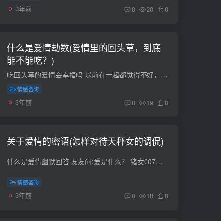
3年前
0
20
0
什么是爱情劫数(爱情里的回头草，到底
能不能吃？)
吃回头草的爱情会幸福吗 以前在一起都觉得不好，回头还是那样，没必要 什么是爱情劫数愛情 需要雙方投入 互相包容 互相關心 愛情 開不了口 但卻能讓你後悔一生 愛情 有笑有淚 有苦有甜 愛情 酸...
情感咨询
3年前
0
19
0
关于爱情的密语(怎样对待天秤女的调侃)
什么是爱情幽默回答 友友问:爱是什么？ 猪女007沉思回答；爱就是；一个精神不正常的人去追一个精神正的人。 成功拉就是爱，失败拉就是传说中的精神病。 始的爱是玫瑰，好、想要，但是带刺，只宜...
情感咨询
3年前
0
18
0