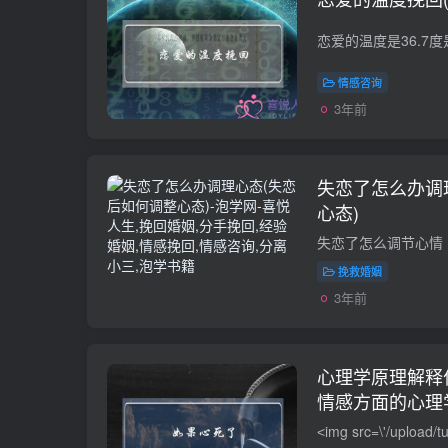
情感咨询
3年前
失恋了怎么办调
心态)
挽救婚姻
3年前
心理学原理解释
情感方面的心理