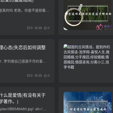
恋爱的温度是36.7度是真的吗 老铁，你是不是刚看完徒然喜欢你的第七集（滑稽 １８岁恋爱的温度能保持多久？ 我的看法就是~爱情这个东西都是有个期限的.也许在某个时间之内的爱情会是 轰轰烈烈的...
0
29
0
理心态(失恋后如何调整
失恋了怎么调节心情 1. 罗列使自己感激不尽的事，与人为善，不要怀恨，用童心拥抱生活，用成熟理解生活，懂得感恩，善待曾善待过你的人 2. 发展你的兴趣爱好，保持强烈的好奇心和求知欲，保持健...
0
25
0
什么是爱情(有没有关于
学著作。)
˂img src=\'/upload/tupian/0B95A9480.jpg\' alt=\'心理学原理解释什么是爱情(有没有关于情感方面的心理学著作。)\' /˃心理学中的情感特征？ 感心理学 感心理学（psychology of emotion）是心...