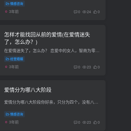
情感咨询
3年前
0
24
0
怎样才能找回从前的爱情(在爱情迷失
了，怎么办？)
在爱情迷失了，怎么办？ 恋爱中的女人，智商为零！有话很有道理！ 但是我要说。恋爱中的女人，智商为负（付），付出的付！女人，你可以为你爱的男人付出，但前提是，你要活的快乐、要活出自我！...
经营婚姻
3年前
0
23
0
爱情分为哪八大阶段
爱情分为哪八大阶段你好亲，只分为四个，没有八个的 阶段一：完美的高峰 恋爱症状：当你刚刚堕入情网的时候，就像飞到一个乌托邦星球——一个截然不同的世界：他讲的笑话总是那么可笑，每一顿与...
情感咨询
3年前
0
23
0