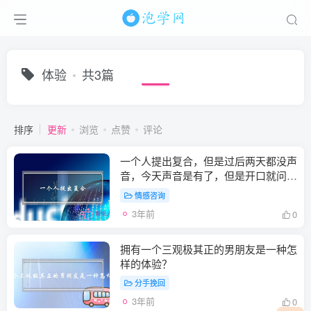
体验
共3篇
排序
更新
浏览
点赞
评论
一个人提出复合，但是过后两天都没声
音，今天声音是有了，但是开口就问你
身体好了吗？注：因为我前两天身
情感咨询
(EVE死亡复合体衍生任务)
3年前
0
拥有一个三观极其正的男朋友是一种怎
样的体验？
分手挽回
3年前
0