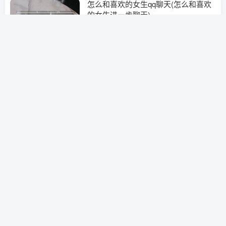
怎么和喜欢的女生qq聊天(怎么和喜欢
的女生进一步聊天)
挽救婚姻
3年前
0
突然感觉不喜欢男朋友了怎么办
挽救婚姻
3年前
0
分手后发现他一直出轨
挽救婚姻
3年前
0
男人冷战是因为感情淡了吗(导致冷战
的原因就是你和他信息不对称)
挽救婚姻