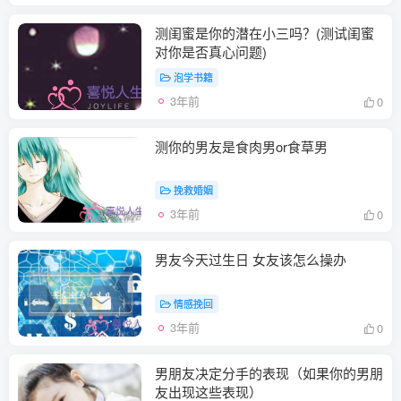
测闺蜜是你的潜在小三吗？(测试闺蜜
对你是否真心问题)
泡学书籍
3年前
0
测你的男友是食肉男or食草男
挽救婚姻
3年前
0
男友今天过生日 女友该怎么操办
情感挽回
3年前
0
男朋友决定分手的表现（如果你的男朋
友出现这些表现）