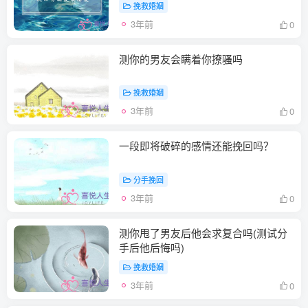
挽救婚姻
3年前
0
测你的男友会瞒着你撩骚吗
挽救婚姻
3年前
0
一段即将破碎的感情还能挽回吗？
分手挽回
3年前
0
测你甩了男友后他会求复合吗(测试分
手后他后悔吗)
挽救婚姻
3年前
0