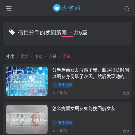
假性分手的挽回策略
共5篇
排序
更新
浏览
点赞
评论
分手后前女友屏蔽了我。断联很长时间
以朋友身份聊了次天。然后发现她的朋
友圈我可以看了。她这是什么意思
分手挽回
3年前
0
怎么挽留女朋友如何挽回前女友
分手挽回
3年前
0