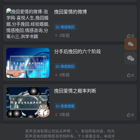
挽回爱情的微博
情感挽回
3年前
0
分手后挽回的六个阶段
情感挽回
3年前
0
挽回爱情之概率判断
挽救婚姻
3年前
0
奕声咨询有限公司站点声明： 1、本站所有内容，均为
奕声咨询白鹤情感泡学网所有，个人或者企业，未经许