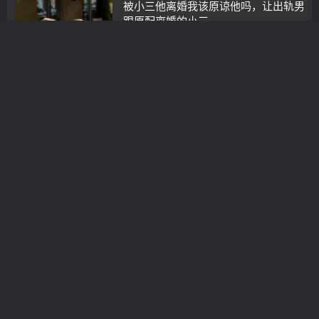
被小三他离婚我该原谅他吗，让出轨男
跟原配离婚的小三
分手挽回
3年前
0
男人外遇后为什么对老婆没兴趣(男人
出轨是不是真的对老婆没有兴趣了)
情感咨询
3年前
0
怎么挽回精神出轨的丈夫（做好这三点
才能挽回婚姻）
分离小三
3年前
0
情感老师怎样挽回老公的心
挽救婚姻