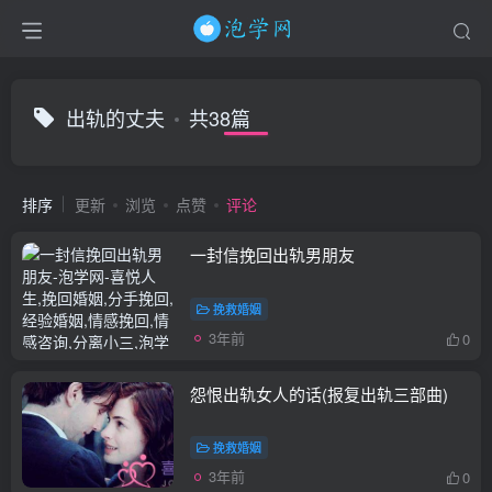
出轨的丈夫
共38篇
排序
更新
浏览
点赞
评论
一封信挽回出轨男朋友
挽救婚姻
3年前
0
怨恨出轨女人的话(报复出轨三部曲)
挽救婚姻
3年前
0