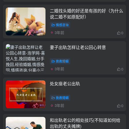
二婚找头婚的好还是有孩的好（为什么
说二婚不如原配好）
情感咨询
3年前
0
妻子出轨怎样让老公回心转意
挽救婚姻
3年前
0
处女座老公出轨
挽救婚姻
3年前
0
和出轨老公的相处技巧(不知道如何给
出轨的丈夫摊牌)