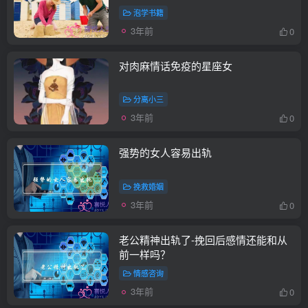
泡学书籍
3年前
0
对肉麻情话免疫的星座女
分离小三
3年前
0
强势的女人容易出轨
挽救婚姻
3年前
0
老公精神出轨了-挽回后感情还能和从
前一样吗？
情感咨询
3年前
0