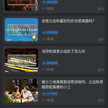
挽救婚姻
3年前
0
治老公出轨最好的办法是离婚吗？
挽救婚姻
3年前
0
当你知道老公出轨了怎么办
挽救婚姻
3年前
0
被小三他离婚我该原谅他吗，让出轨男
跟原配离婚的小三
分手挽回
3年前
0