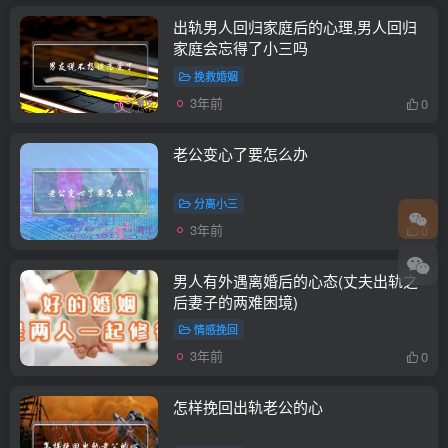
出轨男人回归家庭后的心理,男人回归
家庭会忘得了小三吗
挽救婚姻
3年前
0
老公变心了要怎么办
分离小三
3年前
0
男人有外遇离婚后的心态(丈夫出轨之
后妻子的两难困境)
情感挽回
3年前
0
怎样挽回出轨老公的心