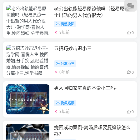
老公出轨能轻易原谅他吗（轻易原谅一
个出轨的男人代价很大）
情感挽回
3年前
0
五招巧妙击退小三
分离小三
3年前
0
男人回归家庭真的不爱小三吗-
挽救婚姻
3年前
0
挽回成功案例-离婚后想要复婚该怎么
办？