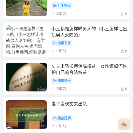
分手挽回
3年前
0
小三都是怎样哄男人的（小三怎样让出
轨男人沦陷的）
泡学书籍
3年前
0
丈夫出轨如何保障权益，女性该如何维
护自己的合法权益
情感挽回
3年前
0
妻子发现丈夫出轨
挽救婚姻
3年前
0