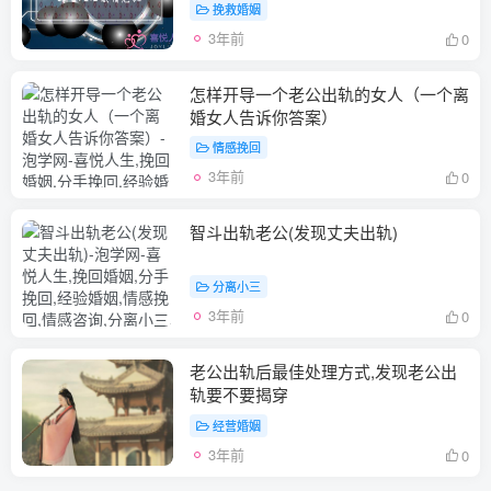
挽救婚姻
3年前
0
怎样开导一个老公出轨的女人（一个离
婚女人告诉你答案）
情感挽回
3年前
0
智斗出轨老公(发现丈夫出轨)
分离小三
3年前
0
老公出轨后最佳处理方式,发现老公出
轨要不要揭穿
经营婚姻
3年前
0