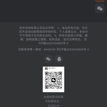
奕声咨询有限公司站点声明： 1、本站所有内容，均为
奕声咨询白鹤情感泡学网所有，个人或者企业，未经许
可不得用于任何商业目的。 2、所有内容禁止转载、摘
编、复制或建立镜像，如有违反，追究法律责任。
苏
ICP备2023034826号-3
白鹤老师唯一微信：9442049
苏ICP备2023034826号-3
进撩妹群领取聊
天秘籍微信：
9442049