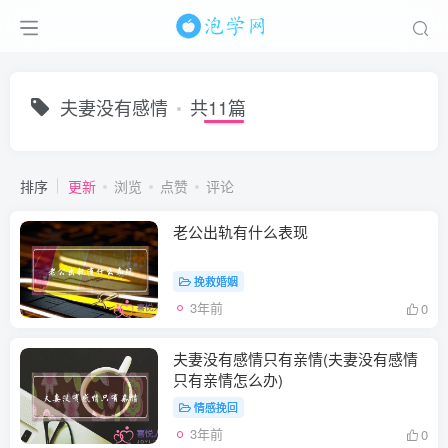
夫妻没有感情
共11篇
排序
更新
浏览
点赞
评论
老公出轨有什么表现
挽救婚姻
3年前
0
夫妻没有感情只有亲情(夫妻没有感情
只有亲情怎么办)
情感挽回
3年前
0