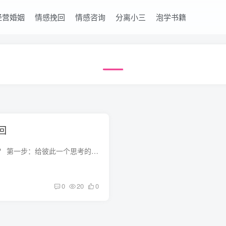
经营婚姻
情感挽回
情感咨询
分离小三
泡学书籍
回
男友出轨该如何挽回？ 第一步：给彼此一个思考的空间 事情已经发生了，大吵大闹只会让两人的情绪愈发激动，对自己的伤害也会愈大。彼此分开一段时间吧，你可以去度假或是从两个人的家中搬出来一...
0
20
0