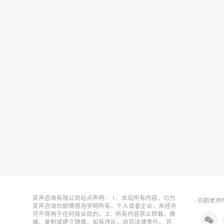
奕声咨询有限公司站点声明： 1、本站所有内容，均为
白鹤老师唯
奕声咨询白鹤情感泡学网所有，个人或者企业，未经许
可不得用于任何商业目的。 2、所有内容禁止转载、摘
编、复制或建立镜像，如有违反，追究法律责任。
苏