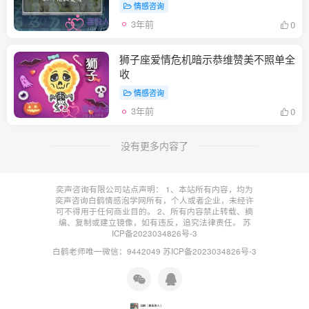
情感咨询
3年前
0
狮子座爱情危机暗示恭维赞美不照单全
收
情感咨询
3年前
0
没有更多内容了
奕声咨询有限公司站点声明： 1、本站所有内容，均为
奕声咨询白鹤情感泡学网所有，个人或者企业，未经许
可不得用于任何商业目的。 2、所有内容禁止转载、摘
编、复制或建立镜像，如有违反，追究法律责任。
苏
ICP备2023034826号-3
白鹤老师唯一微信：9442049
苏ICP备2023034826号-3