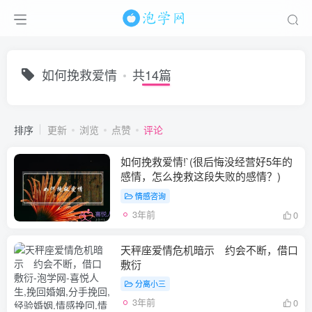
如何挽救爱情
共14篇
排序
更新
浏览
点赞
评论
如何挽救爱情!`(很后悔没经营好5年的
感情，怎么挽救这段失败的感情？)
情感咨询
3年前
0
天秤座爱情危机暗示 约会不断，借口
敷衍
分离小三
3年前
0