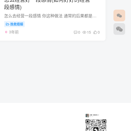
段感情)
怎么去经营一段感情 你这种做法 通常的后果都是会让男生远离你 最后真的会分手！ 是不是先他找你QQ的时候你 爱理不理的 一段时间后你会发现 他不会主动来找你而且你找他的时间你会发现他对你很...
挽救婚姻
3年前
0
15
0