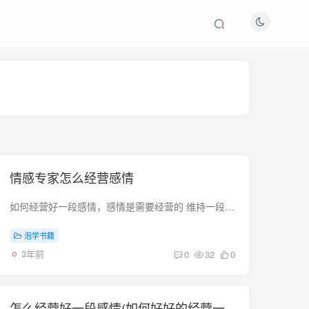
情感专家怎么经营感情
如何经营好一段感情，感情是需要经营的 维持一段感情的四大方法: 第一：不要大意 维护一份感情，千万大意不得。不要因为工作忙事情多，就忽略了两人的感情生活。尤其是已婚的夫妇，千万不要因为...
泡学书籍
3年前
0
32
0
怎么经营好一段感情(如何好好的经营一