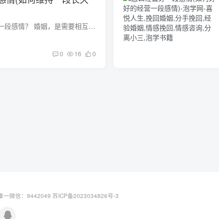
女生应该如何经营好一段感情？ 婚姻，是需要相互尊重才能和谐长久的，谁不会想自己的婚姻床头吵到床尾，家里面吵完家外吵，而这样的婚姻必定是不会幸福的，如果你能多给对方一点宠爱，多给他一...
0
16
0
一微信：9442049
苏ICP备2023034826号-3