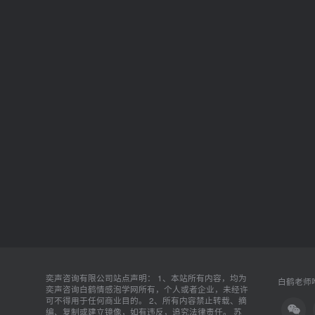
奕声咨询有限公司站点声明： 1、本站所有内容，均为
白鹤老师唯
奕声咨询白鹤情感泡学网所有，个人或者企业，未经许
可不得用于任何商业目的。 2、所有内容禁止转载、摘
编、复制或建立镜像，如有违反，追究法律责任。
苏