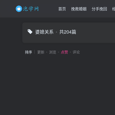
首页
挽救婚姻
分手挽回
婆媳关系
共204篇
排序
更新
浏览
点赞
评论